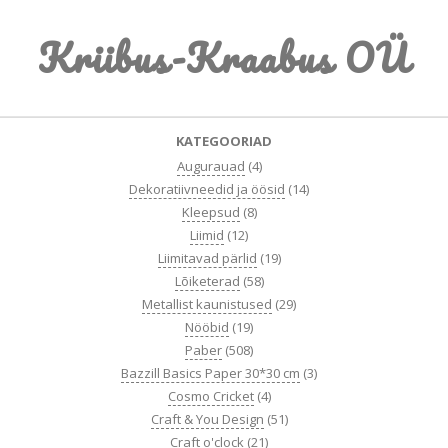
Skip
Kriibus-Kraabus OÜ
to
content
Primary
KATEGOORIAD
Navigation
Augurauad
(4)
Menu
Dekoratiivneedid ja öösid
(14)
Kleepsud
(8)
Liimid
(12)
Liimitavad pärlid
(19)
Lõiketerad
(58)
Metallist kaunistused
(29)
Nööbid
(19)
Paber
(508)
Bazzill Basics Paper 30*30 cm
(3)
Cosmo Cricket
(4)
Craft & You Design
(51)
Craft o'clock
(21)