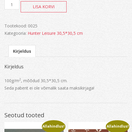
Paber
LISA KORVI
kogus
Tootekood:
0025
Kategooria:
Hunter Leisure 30,5*30,5 cm
Kirjeldus
Kirjeldus
2
100g/m
, mõõdud 30,5*30,5 cm.
Seda paberit ei ole võimalik saata maksikirjaga!
Seotud tooted
Allahindlus!
Allahindlus!