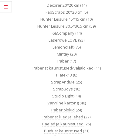
Decorer 20*20 cm
(14)
FabScraps 20*20 cm
(5)
Hunter Leisure 15*15 cm
(10)
Hunter Leisure 30,5*30,5 cm
(59)
K&Company
(14)
Laserowe LOVE
(93)
Lemoncraft
(75)
Mintay
(20)
Paber
(17)
Paberist kaunistused/väljalõiked
(11)
Piatek13
(8)
ScrapAndMe
(25)
ScrapBoys
(18)
Studio Light
(14)
Värviline kartong
(46)
Paberiplokid
(24)
Paberist lilled ja lehed
(27)
Paelad ja kaunistused
(25)
Puidust kaunistused
(21)