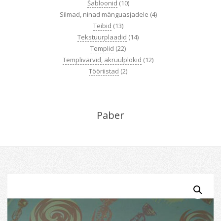
Šabloonid
(10)
Silmad, ninad mänguasjadele
(4)
Teibid
(13)
Tekstuurplaadid
(14)
Templid
(22)
Templivärvid, akrüülplokid
(12)
Tööriistad
(2)
Paber