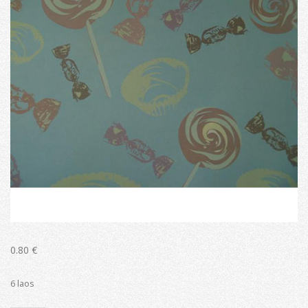
0.80
€
6 laos