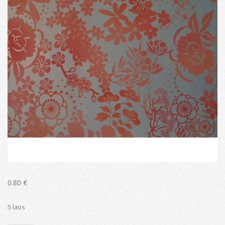
0.80
€
5 laos