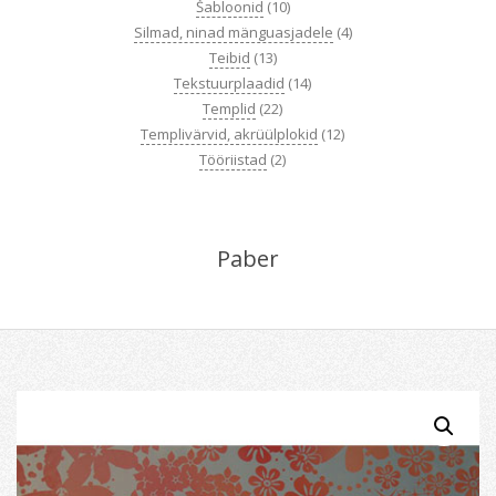
Šabloonid
(10)
Silmad, ninad mänguasjadele
(4)
Teibid
(13)
Tekstuurplaadid
(14)
Templid
(22)
Templivärvid, akrüülplokid
(12)
Tööriistad
(2)
Paber