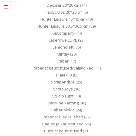
Decorer 20*20 cm
(14)
FabScraps 20*20 cm
(5)
Hunter Leisure 15*15 cm
(10)
Hunter Leisure 30,5*30,5 cm
(59)
K&Company
(14)
Laserowe LOVE
(93)
Lemoncraft
(75)
Mintay
(20)
Paber
(17)
Paberist kaunistused/väljalõiked
(11)
Piatek13
(8)
ScrapAndMe
(25)
ScrapBoys
(18)
Studio Light
(14)
Värviline kartong
(46)
Paberiplokid
(24)
Paberist lilled ja lehed
(27)
Paelad ja kaunistused
(25)
Puidust kaunistused
(21)