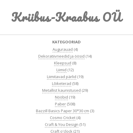
Skip
Kriibus-Kraabus OÜ
to
content
Primary
KATEGOORIAD
Navigation
Augurauad
(4)
Menu
Dekoratiivneedid ja öösid
(14)
Kleepsud
(8)
Liimid
(12)
Liimitavad pärlid
(19)
Lõiketerad
(58)
Metallist kaunistused
(29)
Nööbid
(19)
Paber
(508)
Bazzill Basics Paper 30*30 cm
(3)
Cosmo Cricket
(4)
Craft & You Design
(51)
Craft o'clock
(21)