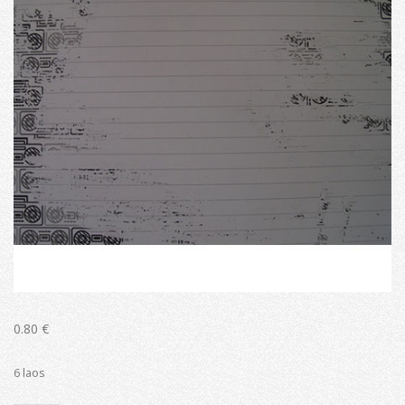
0.80
€
6 laos