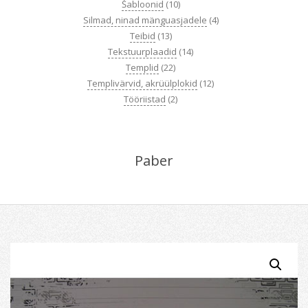
Šabloonid
(10)
Silmad, ninad mänguasjadele
(4)
Teibid
(13)
Tekstuurplaadid
(14)
Templid
(22)
Templivärvid, akrüülplokid
(12)
Tööriistad
(2)
Paber