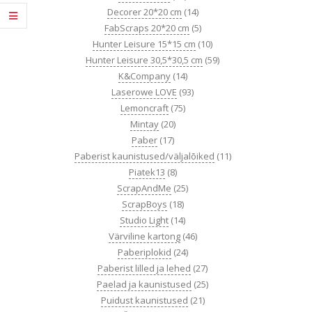
Decorer 20*20 cm
(14)
FabScraps 20*20 cm
(5)
Hunter Leisure 15*15 cm
(10)
Hunter Leisure 30,5*30,5 cm
(59)
K&Company
(14)
Laserowe LOVE
(93)
Lemoncraft
(75)
Mintay
(20)
Paber
(17)
Paberist kaunistused/väljalõiked
(11)
Piatek13
(8)
ScrapAndMe
(25)
ScrapBoys
(18)
Studio Light
(14)
Värviline kartong
(46)
Paberiplokid
(24)
Paberist lilled ja lehed
(27)
Paelad ja kaunistused
(25)
Puidust kaunistused
(21)