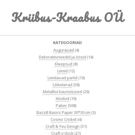
Skip
Kriibus-Kraabus OÜ
to
content
Primary
KATEGOORIAD
Navigation
Augurauad
(4)
Menu
Dekoratiivneedid ja öösid
(14)
Kleepsud
(8)
Liimid
(12)
Liimitavad pärlid
(19)
Lõiketerad
(58)
Metallist kaunistused
(29)
Nööbid
(19)
Paber
(508)
Bazzill Basics Paper 30*30 cm
(3)
Cosmo Cricket
(4)
Craft & You Design
(51)
Craft o'clock
(21)