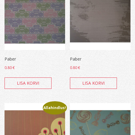
Paber
Paber
0.80
€
0.80
€
LISA KORVI
LISA KORVI
Allahindlus!