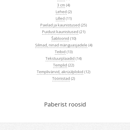
3 cm
(4)
Lehed
(2)
Lilled
(11)
Paelad ja kaunistused
(25)
Puidust kaunistused
(21)
Šabloonid
(10)
Silmad, ninad mänguasjadele
(4)
Teibid
(13)
Tekstuurplaadid
(14)
Templid
(22)
Templivärvid, akrüülplokid
(12)
Tööriistad
(2)
Paberist roosid