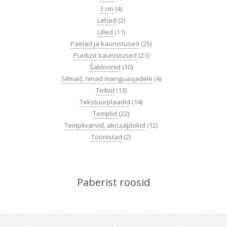
3 cm
(4)
Lehed
(2)
Lilled
(11)
Paelad ja kaunistused
(25)
Puidust kaunistused
(21)
Šabloonid
(10)
Silmad, ninad mänguasjadele
(4)
Teibid
(13)
Tekstuurplaadid
(14)
Templid
(22)
Templivärvid, akrüülplokid
(12)
Tööriistad
(2)
Paberist roosid