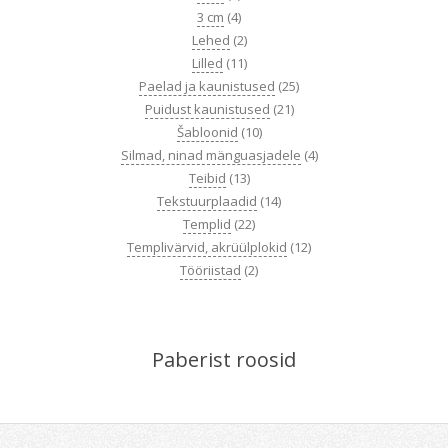
3 cm
(4)
Lehed
(2)
Lilled
(11)
Paelad ja kaunistused
(25)
Puidust kaunistused
(21)
Šabloonid
(10)
Silmad, ninad mänguasjadele
(4)
Teibid
(13)
Tekstuurplaadid
(14)
Templid
(22)
Templivärvid, akrüülplokid
(12)
Tööriistad
(2)
Paberist roosid