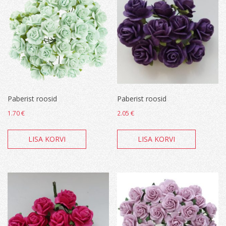
Paberist roosid
Paberist roosid
1.70
€
2.05
€
LISA KORVI
LISA KORVI