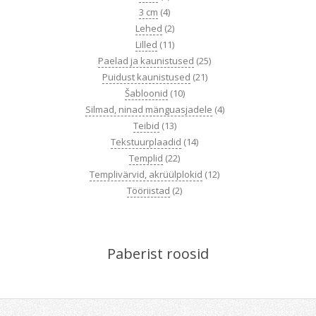
3 cm
(4)
Lehed
(2)
Lilled
(11)
Paelad ja kaunistused
(25)
Puidust kaunistused
(21)
Šabloonid
(10)
Silmad, ninad mänguasjadele
(4)
Teibid
(13)
Tekstuurplaadid
(14)
Templid
(22)
Templivärvid, akrüülplokid
(12)
Tööriistad
(2)
Paberist roosid