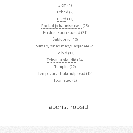
3 cm
(4)
Lehed
(2)
Lilled
(11)
Paelad ja kaunistused
(25)
Puidust kaunistused
(21)
Šabloonid
(10)
Silmad, ninad mänguasjadele
(4)
Teibid
(13)
Tekstuurplaadid
(14)
Templid
(22)
Templivärvid, akrüülplokid
(12)
Tööriistad
(2)
Paberist roosid