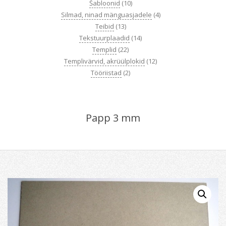
Šabloonid
(10)
Silmad, ninad mänguasjadele
(4)
Teibid
(13)
Tekstuurplaadid
(14)
Templid
(22)
Templivärvid, akrüülplokid
(12)
Tööriistad
(2)
Papp 3 mm