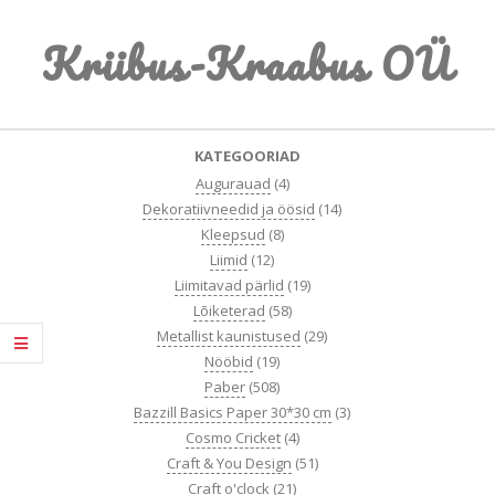
Skip
Kriibus-Kraabus OÜ
to
content
Primary
KATEGOORIAD
Navigation
Augurauad
(4)
Menu
Dekoratiivneedid ja öösid
(14)
Kleepsud
(8)
Liimid
(12)
Liimitavad pärlid
(19)
Lõiketerad
(58)
Metallist kaunistused
(29)
Nööbid
(19)
Paber
(508)
Bazzill Basics Paper 30*30 cm
(3)
Cosmo Cricket
(4)
Craft & You Design
(51)
Craft o'clock
(21)