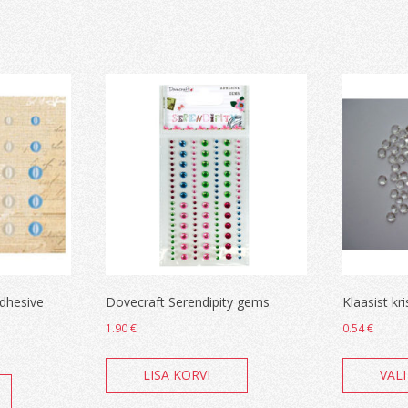
dhesive
Dovecraft Serendipity gems
Klaasist kri
1.90
€
0.54
€
LISA KORVI
VALI