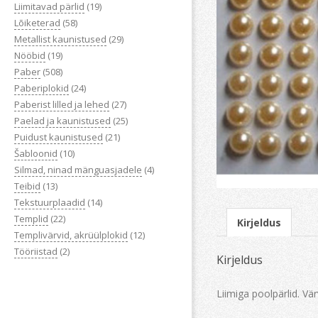
Liimitavad pärlid
(19)
Lõiketerad
(58)
Metallist kaunistused
(29)
Nööbid
(19)
Paber
(508)
Paberiplokid
(24)
Paberist lilled ja lehed
(27)
Paelad ja kaunistused
(25)
Puidust kaunistused
(21)
Šabloonid
(10)
Silmad, ninad mänguasjadele
(4)
Teibid
(13)
Tekstuurplaadid
(14)
Templid
(22)
Kirjeldus
Templivärvid, akrüülplokid
(12)
Tööriistad
(2)
Kirjeldus
Liimiga poolpärlid. Vär