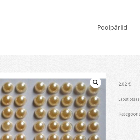
Poolpärlid
2.02
€
Laost otsas
Kategoori