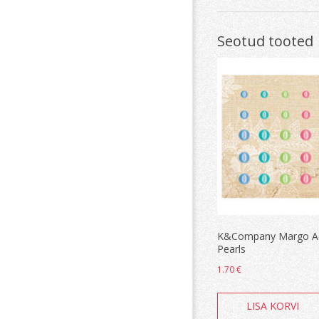
Seotud tooted
K&Company Margo A
Pearls
1.70
€
LISA KORVI