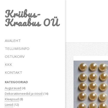
Skip
Kriibus-
to
content
Kraabus OÜ
Primary
AVALEHT
Navigation
TELLIMISINFO
Menu
OSTUKORV
KKK
KONTAKT
KATEGOORIAD
Augurauad
(4)
Dekoratiivneedid ja öösid
(14)
Kleepsud
(8)
Liimid
(12)