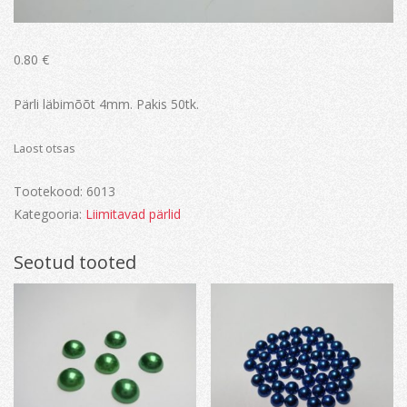
0.80
€
Pärli läbimõõt 4mm. Pakis 50tk.
Laost otsas
Tootekood:
6013
Kategooria:
Liimitavad pärlid
Seotud tooted