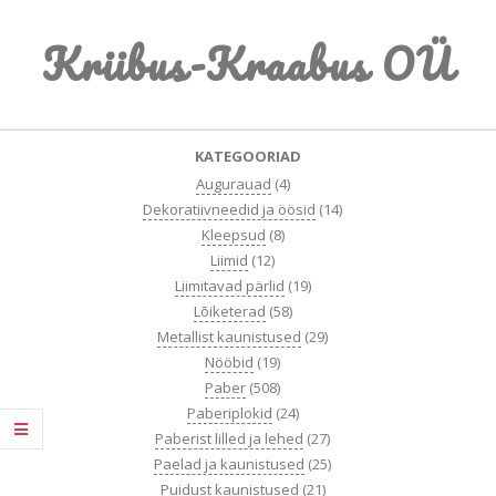
Skip
Kriibus-Kraabus OÜ
to
content
Primary
KATEGOORIAD
Navigation
Augurauad
(4)
Menu
Dekoratiivneedid ja öösid
(14)
Kleepsud
(8)
Liimid
(12)
Liimitavad pärlid
(19)
Lõiketerad
(58)
Metallist kaunistused
(29)
Nööbid
(19)
Paber
(508)
Paberiplokid
(24)
Paberist lilled ja lehed
(27)
Paelad ja kaunistused
(25)
Puidust kaunistused
(21)