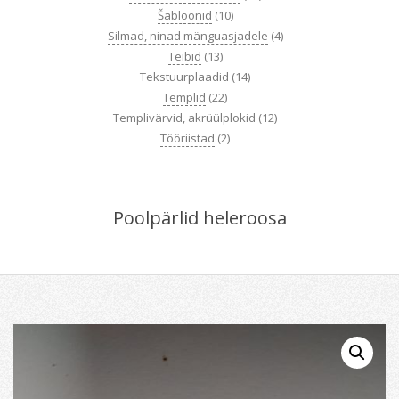
Šabloonid
(10)
Silmad, ninad mänguasjadele
(4)
Teibid
(13)
Tekstuurplaadid
(14)
Templid
(22)
Templivärvid, akrüülplokid
(12)
Tööriistad
(2)
Poolpärlid heleroosa