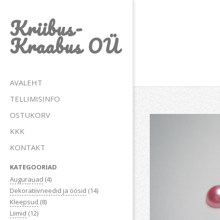
Skip
Kriibus-
to
content
Kraabus OÜ
Primary
AVALEHT
Navigation
TELLIMISINFO
Menu
OSTUKORV
KKK
KONTAKT
KATEGOORIAD
Augurauad
(4)
Dekoratiivneedid ja öösid
(14)
Kleepsud
(8)
Liimid
(12)