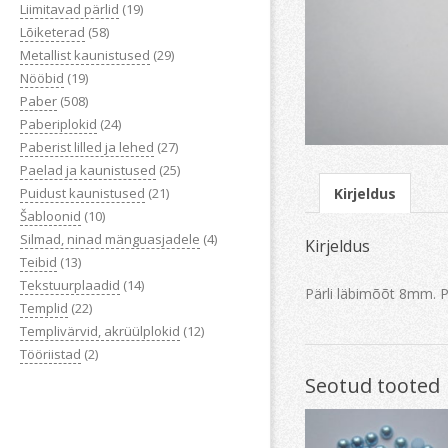
Liimitavad pärlid
(19)
Lõiketerad
(58)
Metallist kaunistused
(29)
Nööbid
(19)
Paber
(508)
Paberiplokid
(24)
Paberist lilled ja lehed
(27)
Paelad ja kaunistused
(25)
Puidust kaunistused
(21)
Kirjeldus
Šabloonid
(10)
Silmad, ninad mänguasjadele
(4)
Kirjeldus
Teibid
(13)
Tekstuurplaadid
(14)
Pärli läbimõõt 8mm. P
Templid
(22)
Templivärvid, akrüülplokid
(12)
Tööriistad
(2)
Seotud tooted