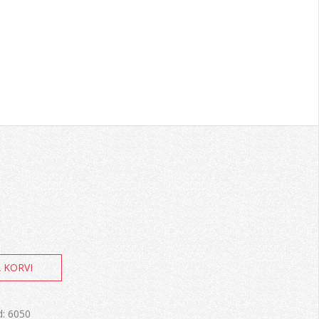
d
A KORVI
d:
6050