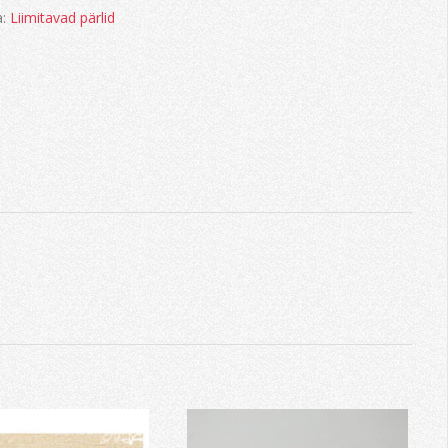
a:
Liimitavad pärlid