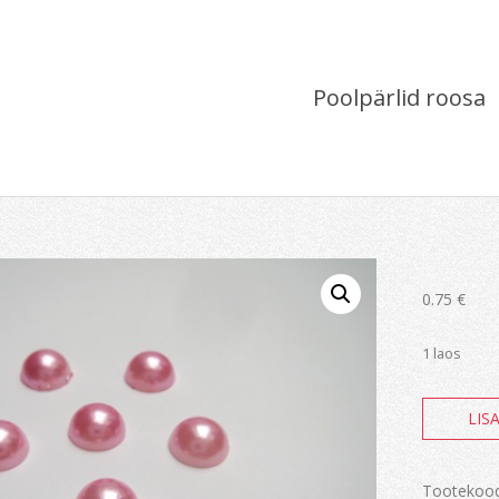
Poolpärlid roosa
0.75
€
1 laos
Poolpärli
LIS
roosa
kogus
Tootekoo