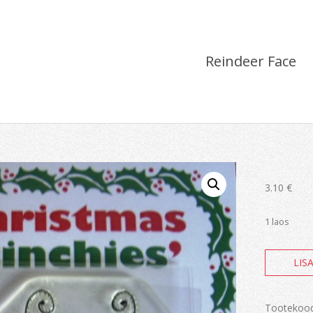
Reindeer Face
3.10
€
1 laos
Reindeer
LIS
Face
kogus
Tootekoo