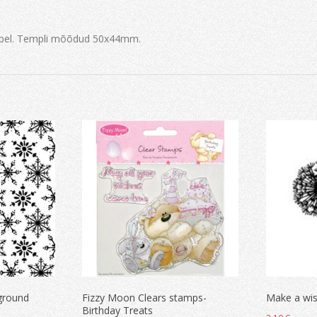
mpel. Templi mõõdud 50x44mm.
ground
Fizzy Moon Clears stamps-
Make a wis
Birthday Treats