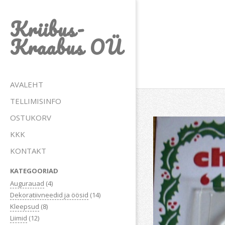
Skip
Kriibus-
to
content
Kraabus OÜ
Primary
AVALEHT
Navigation
TELLIMISINFO
Menu
OSTUKORV
KKK
KONTAKT
KATEGOORIAD
Augurauad
(4)
Dekoratiivneedid ja öösid
(14)
Kleepsud
(8)
Liimid
(12)