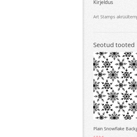
Kirjeldus
Art Stamps akrüülte
Seotud tooted
Plain Snowflake Back