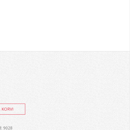
A KORVI
d:
9028