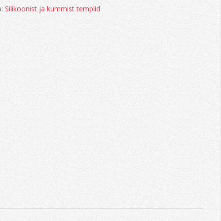
a:
Silikoonist ja kummist templid