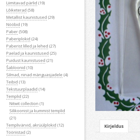
Liimitavad pärlid
(19)
Lõiketerad
(58)
Metallist kaunistused
(29)
Nööbid
(19)
Paber
(508)
Paberiplokid
(24)
Paberist lilled ja lehed
(27)
Paelad ja kaunistused
(25)
Puidust kaunistused
(21)
Šabloonid
(10)
Silmad, ninad mänguasjadele
(4)
Teibid
(13)
Tekstuurplaadid
(14)
Templid
(22)
Nitwit collection
(1)
Silikoonist ja kummist templid
(21)
Templivärvid, akrüülplokid
(12)
Kirjeldus
Tööriistad
(2)