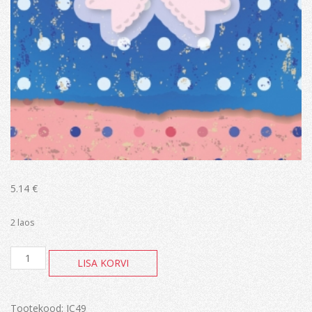
5.14
€
2 laos
Ribbons
LISA KORVI
&
Bows
kogus
Tootekood:
JC49