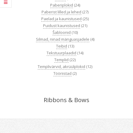
Paberiplokid
(24)
Paberist lilled ja lehed
(27)
Paelad ja kaunistused
(25)
Puidust kaunistused
(21)
Šabloonid
(10)
Silmad, ninad mänguasjadele
(4)
Teibid
(13)
Tekstuurplaadid
(14)
Templid
(22)
Templivärvid, akrüülplokid
(12)
Tööriistad
(2)
Ribbons & Bows