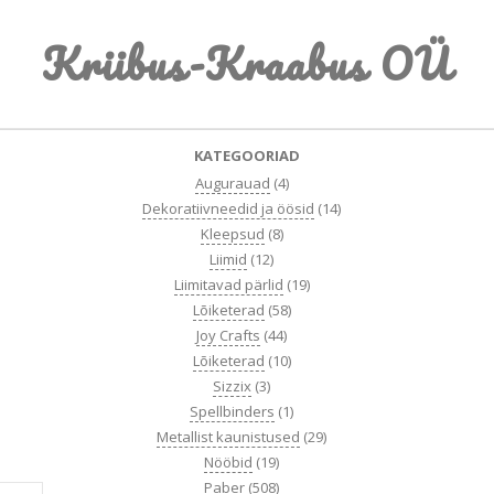
Skip
Kriibus-Kraabus OÜ
to
content
Primary
KATEGOORIAD
Navigation
Augurauad
(4)
Menu
Dekoratiivneedid ja öösid
(14)
Kleepsud
(8)
Liimid
(12)
Liimitavad pärlid
(19)
Lõiketerad
(58)
Joy Crafts
(44)
Lõiketerad
(10)
Sizzix
(3)
Spellbinders
(1)
Metallist kaunistused
(29)
Nööbid
(19)
Paber
(508)