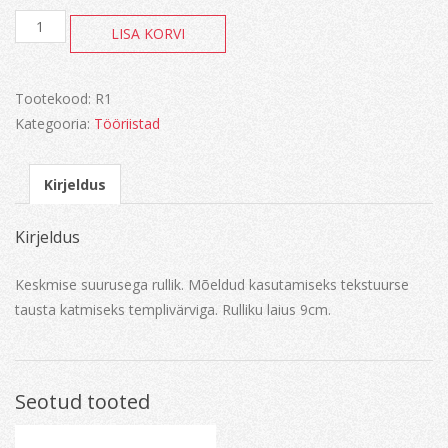
Rullik
LISA KORVI
kogus
Tootekood:
R1
Kategooria:
Tööriistad
Kirjeldus
Kirjeldus
Keskmise suurusega rullik. Mõeldud kasutamiseks tekstuurse
tausta katmiseks templivärviga. Rulliku laius 9cm.
Seotud tooted