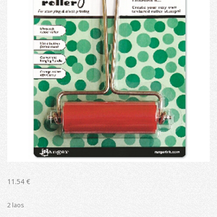
11.54
€
2 laos