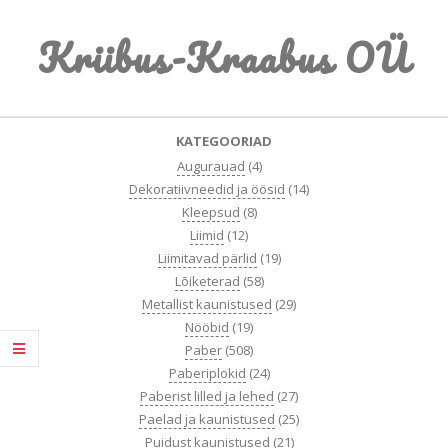
Skip
Kriibus-Kraabus OÜ
to
content
Primary
KATEGOORIAD
Navigation
Augurauad
(4)
Menu
Dekoratiivneedid ja öösid
(14)
Kleepsud
(8)
Liimid
(12)
Liimitavad pärlid
(19)
Lõiketerad
(58)
Metallist kaunistused
(29)
Nööbid
(19)
Paber
(508)
Paberiplokid
(24)
Paberist lilled ja lehed
(27)
Paelad ja kaunistused
(25)
Puidust kaunistused
(21)