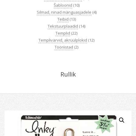
Šabloonid
(10)
Silmad, ninad mänguasjadele
(4)
Teibid
(13)
Tekstuurplaadid
(14)
Templid
(22)
Templivärvid, akrüülplokid
(12)
Tööriistad
(2)
Rullik