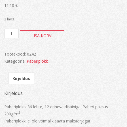
11.10
€
2 laos
Santoro
LISA KORVI
A4
kogus
Tootekood:
0242
Kategooria:
Paberiplokk
Kirjeldus
Kirjeldus
Paberiplokis 36 lehte, 12 erineva disainiga. Paberi paksus
2
200g/m
.
Paberiplokki ei ole võimalik saata maksikirjaga!