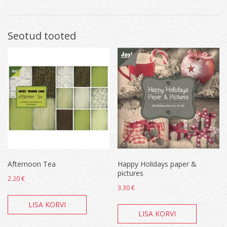
Seotud tooted
Afternoon Tea
Happy Holidays paper &
pictures
2.20
€
3.30
€
LISA KORVI
LISA KORVI