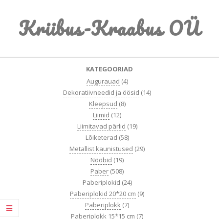
Skip
Kriibus-Kraabus OÜ
to
content
Primary
KATEGOORIAD
Navigation
Augurauad
(4)
Menu
Dekoratiivneedid ja öösid
(14)
Kleepsud
(8)
Liimid
(12)
Liimitavad pärlid
(19)
Lõiketerad
(58)
Metallist kaunistused
(29)
Nööbid
(19)
Paber
(508)
Paberiplokid
(24)
Paberiplokid 20*20 cm
(9)
Paberiplokk
(7)
Paberiplokk 15*15 cm
(7)