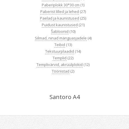
Paberiplokk 30*30 cm
(1)
Paberist lilled ja lehed
(27)
Paelad ja kaunistused
(25)
Puidust kaunistused
(21)
Šabloonid
(10)
Silmad, ninad mänguasjadele
(4)
Teibid
(13)
Tekstuurplaadid
(14)
Templid
(22)
Templivärvid, akrüülplokid
(12)
Tööriistad
(2)
Santoro A4