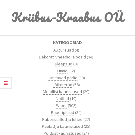
Skip
Kriibus-Kraabus OÜ
to
content
Primary
KATEGOORIAD
Navigation
Augurauad
(4)
Menu
Dekoratiivneedid ja öösid
(14)
Kleepsud
(8)
Liimid
(12)
Liimitavad pärlid
(19)
Lõiketerad
(58)
Metallist kaunistused
(29)
Nööbid
(19)
Paber
(508)
Paberiplokid
(24)
Paberist lilled ja lehed
(27)
Paelad ja kaunistused
(25)
Puidust kaunistused
(21)