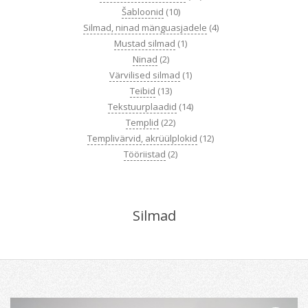
Šabloonid
(10)
Silmad, ninad mänguasjadele
(4)
Mustad silmad
(1)
Ninad
(2)
Värvilised silmad
(1)
Teibid
(13)
Tekstuurplaadid
(14)
Templid
(22)
Templivärvid, akrüülplokid
(12)
Tööriistad
(2)
Silmad