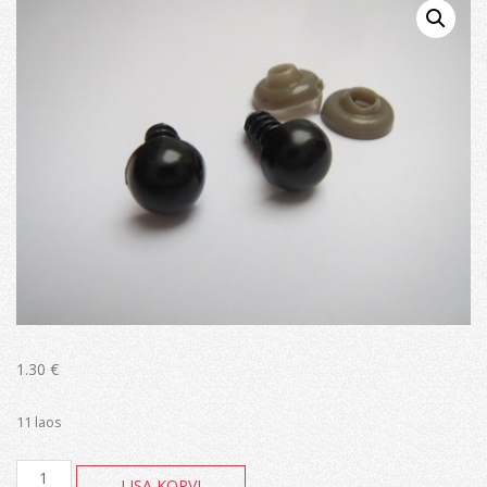
1.30
€
11 laos
Silmad
LISA KORVI