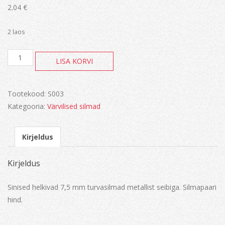
2.04
€
2 laos
Sinised
LISA KORVI
silmad
kogus
Tootekood:
S003
Kategooria:
Värvilised silmad
Kirjeldus
Kirjeldus
Sinised helkivad 7,5 mm turvasilmad metallist seibiga. Silmapaari
hind.