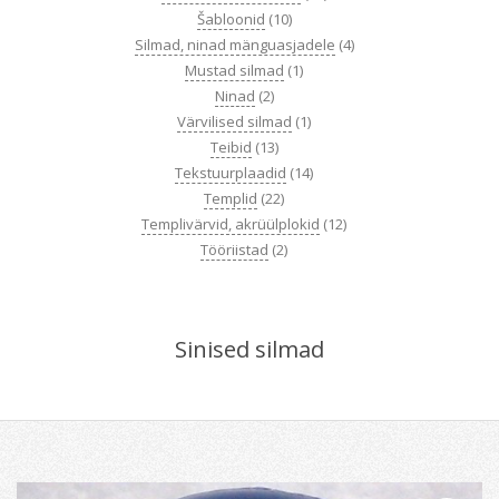
Šabloonid
(10)
Silmad, ninad mänguasjadele
(4)
Mustad silmad
(1)
Ninad
(2)
Värvilised silmad
(1)
Teibid
(13)
Tekstuurplaadid
(14)
Templid
(22)
Templivärvid, akrüülplokid
(12)
Tööriistad
(2)
Sinised silmad