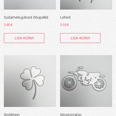
Südamekujulised õhupallid
Lehed
3.60
€
3.50
€
LISA KORVI
LISA KORVI
Ristikhein
Mootorratas