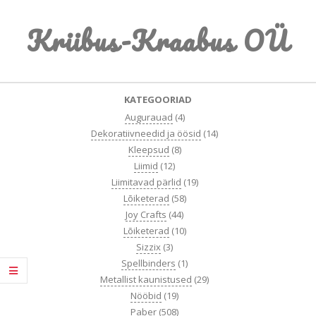
Skip
Kriibus-Kraabus OÜ
to
content
Primary
KATEGOORIAD
Navigation
Augurauad
(4)
Menu
Dekoratiivneedid ja öösid
(14)
Kleepsud
(8)
Liimid
(12)
Liimitavad pärlid
(19)
Lõiketerad
(58)
Joy Crafts
(44)
Lõiketerad
(10)
Sizzix
(3)
Spellbinders
(1)
Metallist kaunistused
(29)
Nööbid
(19)
Paber
(508)