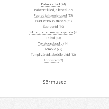
Paberiplokid
(24)
Paberist lilled ja lehed
(27)
Paelad ja kaunistused
(25)
Puidust kaunistused
(21)
Šabloonid
(10)
Silmad, ninad mänguasjadele
(4)
Teibid
(13)
Tekstuurplaadid
(14)
Templid
(22)
Templivärvid, akrüülplokid
(12)
Tööriistad
(2)
Sõrmused