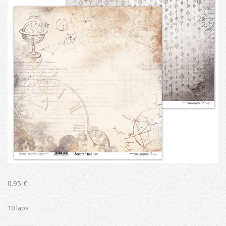
0.95
€
10 laos