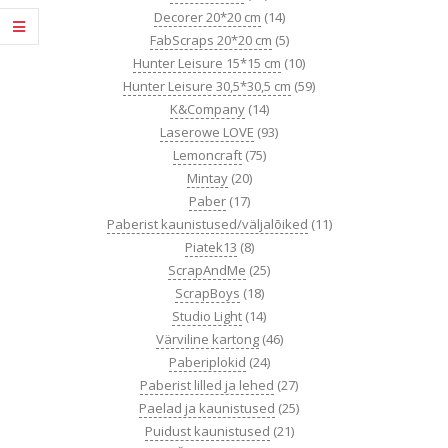
Decorer 20*20 cm
(14)
FabScraps 20*20 cm
(5)
Hunter Leisure 15*15 cm
(10)
Hunter Leisure 30,5*30,5 cm
(59)
K&Company
(14)
Laserowe LOVE
(93)
Lemoncraft
(75)
Mintay
(20)
Paber
(17)
Paberist kaunistused/väljalõiked
(11)
Piatek13
(8)
ScrapAndMe
(25)
ScrapBoys
(18)
Studio Light
(14)
Värviline kartong
(46)
Paberiplokid
(24)
Paberist lilled ja lehed
(27)
Paelad ja kaunistused
(25)
Puidust kaunistused
(21)