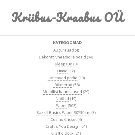
Skip
Kriibus-Kraabus OÜ
to
content
Primary
KATEGOORIAD
Navigation
Augurauad
(4)
Menu
Dekoratiivneedid ja öösid
(14)
Kleepsud
(8)
Liimid
(12)
Liimitavad pärlid
(19)
Lõiketerad
(58)
Metallist kaunistused
(29)
Nööbid
(19)
Paber
(508)
Bazzill Basics Paper 30*30 cm
(3)
Cosmo Cricket
(4)
Craft & You Design
(51)
Craft o'clock
(21)