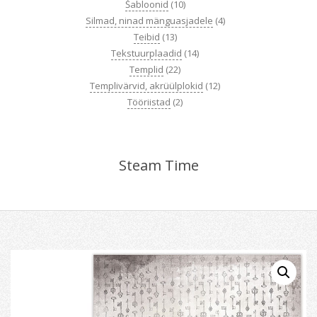
Šabloonid
(10)
Silmad, ninad mänguasjadele
(4)
Teibid
(13)
Tekstuurplaadid
(14)
Templid
(22)
Templivärvid, akrüülplokid
(12)
Tööriistad
(2)
Steam Time