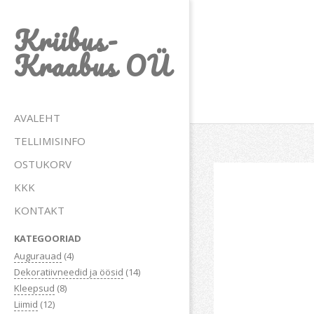
Skip
Kriibus-
to
content
Kraabus OÜ
Primary
AVALEHT
Navigation
TELLIMISINFO
Menu
OSTUKORV
KKK
KONTAKT
KATEGOORIAD
Augurauad
(4)
Dekoratiivneedid ja öösid
(14)
Kleepsud
(8)
Liimid
(12)