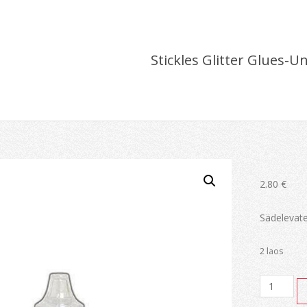
Stickles Glitter Glues-U
2.80
€
Sädelevate
2 laos
Stickles
Glitter
Glues-