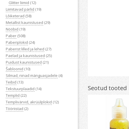
Glitter liimid
(12)
Liimitavad pärlid
(19)
Lõiketerad
(58)
Metallist kaunistused
(29)
Nööbid
(19)
Paber
(508)
Paberiplokid
(24)
Paberist lilled ja lehed
(27)
Paelad ja kaunistused
(25)
Puidust kaunistused
(21)
Šabloonid
(10)
Silmad, ninad mänguasjadele
(4)
Teibid
(13)
Seotud tooted
Tekstuurplaadid
(14)
Templid
(22)
Templivärvid, akrüülplokid
(12)
Tööriistad
(2)