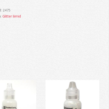
d:
2475
a:
Glitter liimid