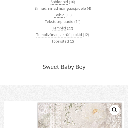
Šabloonid
(10)
Silmad, ninad mänguasjadele
(4)
Teibid
(13)
Tekstuurplaadid
(14)
Templid
(22)
Templivärvid, akrüülplokid
(12)
Tööriistad
(2)
Sweet Baby Boy