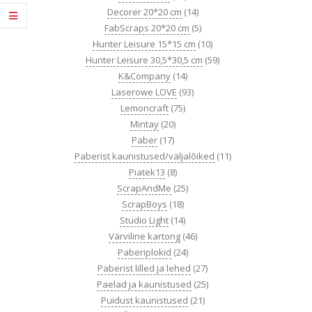
Decorer 20*20 cm
(14)
FabScraps 20*20 cm
(5)
Hunter Leisure 15*15 cm
(10)
Hunter Leisure 30,5*30,5 cm
(59)
K&Company
(14)
Laserowe LOVE
(93)
Lemoncraft
(75)
Mintay
(20)
Paber
(17)
Paberist kaunistused/väljalõiked
(11)
Piatek13
(8)
ScrapAndMe
(25)
ScrapBoys
(18)
Studio Light
(14)
Värviline kartong
(46)
Paberiplokid
(24)
Paberist lilled ja lehed
(27)
Paelad ja kaunistused
(25)
Puidust kaunistused
(21)