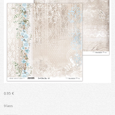
0.95
€
9 laos