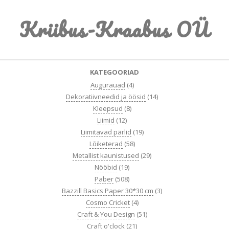
Skip
Kriibus-Kraabus OÜ
to
content
Primary
KATEGOORIAD
Navigation
Augurauad
(4)
Menu
Dekoratiivneedid ja öösid
(14)
Kleepsud
(8)
Liimid
(12)
Liimitavad pärlid
(19)
Lõiketerad
(58)
Metallist kaunistused
(29)
Nööbid
(19)
Paber
(508)
Bazzill Basics Paper 30*30 cm
(3)
Cosmo Cricket
(4)
Craft & You Design
(51)
Craft o'clock
(21)