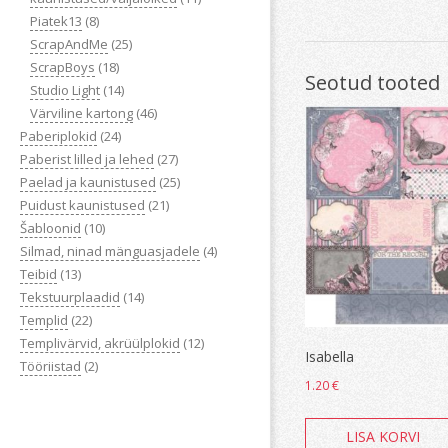
Piatek13
(8)
ScrapAndMe
(25)
ScrapBoys
(18)
Seotud tooted
Studio Light
(14)
Värviline kartong
(46)
Paberiplokid
(24)
Paberist lilled ja lehed
(27)
Paelad ja kaunistused
(25)
Puidust kaunistused
(21)
Šabloonid
(10)
Silmad, ninad mänguasjadele
(4)
Teibid
(13)
Tekstuurplaadid
(14)
Templid
(22)
Templivärvid, akrüülplokid
(12)
Isabella
Tööriistad
(2)
1.20
€
LISA KORVI