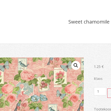
Sweet chamomile
1.25
€
8 laos
Sweet
chamomi
kogus
Tootekoo