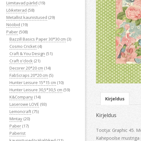
Liimitavad pärlid
(19)
Lõiketerad
(58)
Metallist kaunistused
(29)
Nööbid
(19)
Paber
(508)
Bazzill Basics Paper 30*30 cm
(3)
Cosmo Cricket
(4)
Craft & You Design
(51)
Craft o'clock
(21)
Decorer 20*20 cm
(14)
FabScraps 20*20 cm
(5)
Hunter Leisure 15*15 cm
(10)
Hunter Leisure 30,5*30,5 cm
(59)
K&Company
(14)
Kirjeldus
Laserowe LOVE
(93)
Lemoncraft
(75)
Kirjeldus
Mintay
(20)
Paber
(17)
Tootja: Graphic 45. 
Paberist
Kahepoolse mustriga p
kaunistused/väljalõiked
(11)