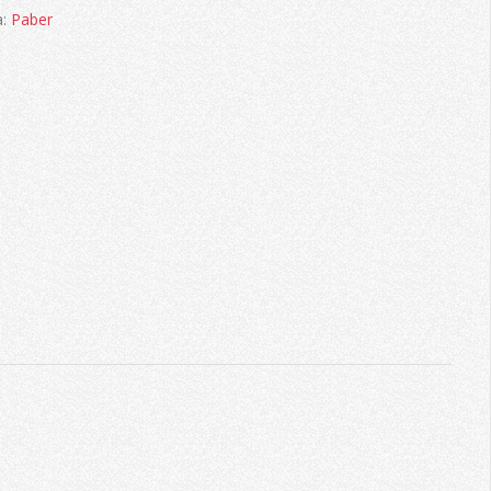
a:
Paber