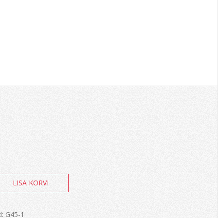
LISA KORVI
le
d:
G45-1