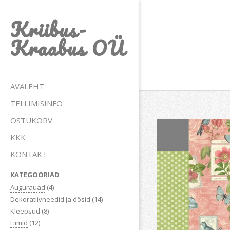
Skip
Kriibus-
to
content
Kraabus OÜ
Primary
AVALEHT
Navigation
TELLIMISINFO
Menu
OSTUKORV
KKK
KONTAKT
KATEGOORIAD
Augurauad
(4)
Dekoratiivneedid ja öösid
(14)
Kleepsud
(8)
Liimid
(12)