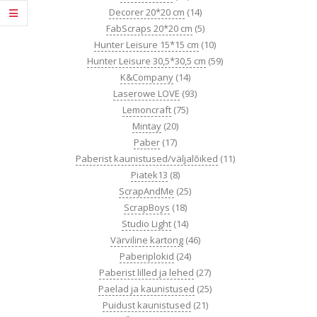
Decorer 20*20 cm
(14)
FabScraps 20*20 cm
(5)
Hunter Leisure 15*15 cm
(10)
Hunter Leisure 30,5*30,5 cm
(59)
K&Company
(14)
Laserowe LOVE
(93)
Lemoncraft
(75)
Mintay
(20)
Paber
(17)
Paberist kaunistused/väljalõiked
(11)
Piatek13
(8)
ScrapAndMe
(25)
ScrapBoys
(18)
Studio Light
(14)
Värviline kartong
(46)
Paberiplokid
(24)
Paberist lilled ja lehed
(27)
Paelad ja kaunistused
(25)
Puidust kaunistused
(21)