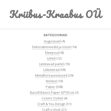
Skip
Kriibus-Kraabus OÜ
to
content
Primary
KATEGOORIAD
Navigation
Augurauad
(4)
Menu
Dekoratiivneedid ja öösid
(14)
Kleepsud
(8)
Liimid
(12)
Liimitavad pärlid
(19)
Lõiketerad
(58)
Metallist kaunistused
(29)
Nööbid
(19)
Paber
(508)
Bazzill Basics Paper 30*30 cm
(3)
Cosmo Cricket
(4)
Craft & You Design
(51)
Craft o'clock
(21)