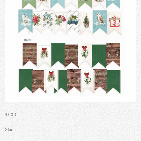
3.00
€
2 laos