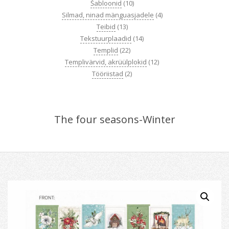
Šabloonid
(10)
Silmad, ninad mänguasjadele
(4)
Teibid
(13)
Tekstuurplaadid
(14)
Templid
(22)
Templivärvid, akrüülplokid
(12)
Tööriistad
(2)
The four seasons-Winter