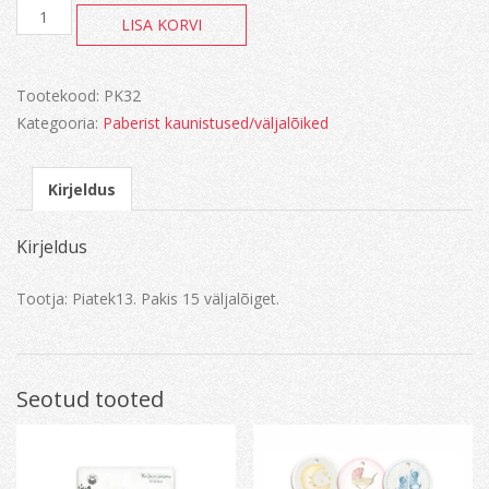
The
LISA KORVI
four
seasons-
Winter
kogus
Tootekood:
PK32
Kategooria:
Paberist kaunistused/väljalõiked
Kirjeldus
Kirjeldus
Tootja: Piatek13. Pakis 15 väljalõiget.
Seotud tooted