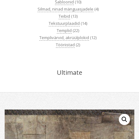
Šabloonid
(10)
Silmad, ninad mänguasjadele
(4)
Teibid
(13)
Tekstuurplaadid
(14)
Templid
(22)
Templivärvid, akrüülplokid
(12)
Tööriistad
(2)
Ultimate