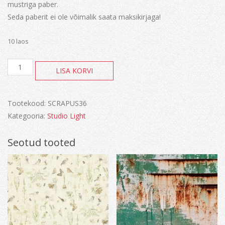
mustriga paber.
Seda paberit ei ole võimalik saata maksikirjaga!
10 laos
Ultimate
LISA KORVI
kogus
Tootekood:
SCRAPUS36
Kategooria:
Studio Light
Seotud tooted