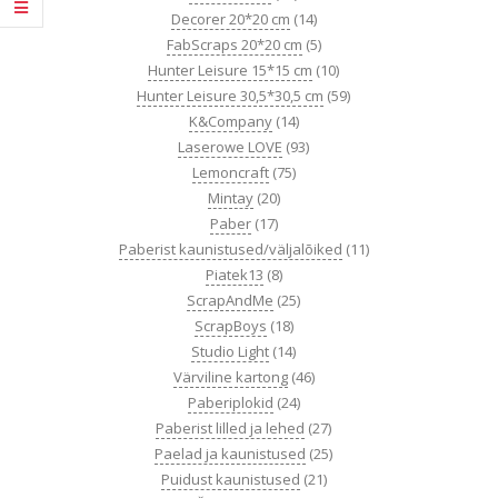
Decorer 20*20 cm
(14)
FabScraps 20*20 cm
(5)
Hunter Leisure 15*15 cm
(10)
Hunter Leisure 30,5*30,5 cm
(59)
K&Company
(14)
Laserowe LOVE
(93)
Lemoncraft
(75)
Mintay
(20)
Paber
(17)
Paberist kaunistused/väljalõiked
(11)
Piatek13
(8)
ScrapAndMe
(25)
ScrapBoys
(18)
Studio Light
(14)
Värviline kartong
(46)
Paberiplokid
(24)
Paberist lilled ja lehed
(27)
Paelad ja kaunistused
(25)
Puidust kaunistused
(21)