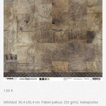
1.00
€
Mõõdud: 30,4 x30,4 cm. Paberi paksus 250 g/m2. Kahepoolse