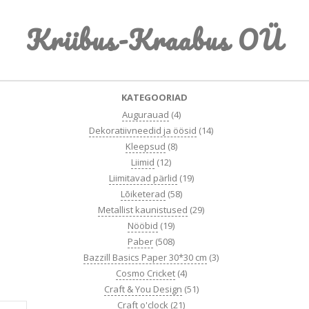
Skip
Kriibus-Kraabus OÜ
to
content
Primary
KATEGOORIAD
Navigation
Augurauad
(4)
Menu
Dekoratiivneedid ja öösid
(14)
Kleepsud
(8)
Liimid
(12)
Liimitavad pärlid
(19)
Lõiketerad
(58)
Metallist kaunistused
(29)
Nööbid
(19)
Paber
(508)
Bazzill Basics Paper 30*30 cm
(3)
Cosmo Cricket
(4)
Craft & You Design
(51)
Craft o'clock
(21)