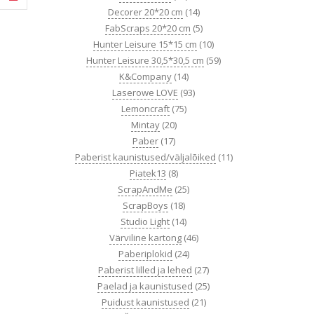
Decorer 20*20 cm
(14)
FabScraps 20*20 cm
(5)
Hunter Leisure 15*15 cm
(10)
Hunter Leisure 30,5*30,5 cm
(59)
K&Company
(14)
Laserowe LOVE
(93)
Lemoncraft
(75)
Mintay
(20)
Paber
(17)
Paberist kaunistused/väljalõiked
(11)
Piatek13
(8)
ScrapAndMe
(25)
ScrapBoys
(18)
Studio Light
(14)
Värviline kartong
(46)
Paberiplokid
(24)
Paberist lilled ja lehed
(27)
Paelad ja kaunistused
(25)
Puidust kaunistused
(21)