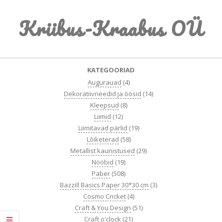
Skip
Kriibus-Kraabus OÜ
to
content
Primary
KATEGOORIAD
Navigation
Augurauad
(4)
Menu
Dekoratiivneedid ja öösid
(14)
Kleepsud
(8)
Liimid
(12)
Liimitavad pärlid
(19)
Lõiketerad
(58)
Metallist kaunistused
(29)
Nööbid
(19)
Paber
(508)
Bazzill Basics Paper 30*30 cm
(3)
Cosmo Cricket
(4)
Craft & You Design
(51)
Craft o'clock
(21)