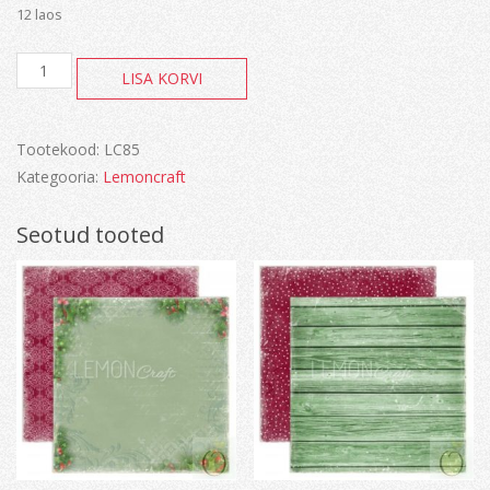
12 laos
Vintage
LISA KORVI
time
kogus
Tootekood:
LC85
Kategooria:
Lemoncraft
Seotud tooted