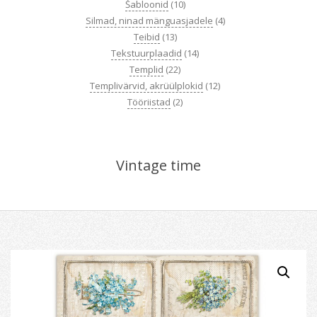
Šabloonid
(10)
Silmad, ninad mänguasjadele
(4)
Teibid
(13)
Tekstuurplaadid
(14)
Templid
(22)
Templivärvid, akrüülplokid
(12)
Tööriistad
(2)
Vintage time