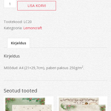
Vintage
LISA KORVI
time
kogus
Tootekood:
LC20
Kategooria:
Lemoncraft
Kirjeldus
Kirjeldus
2
Mõõdud: A4 (21×29,7cm), paberi paksus 250g/m
.
Seotud tooted