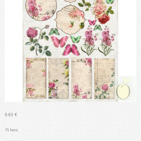
0.65
€
15 laos