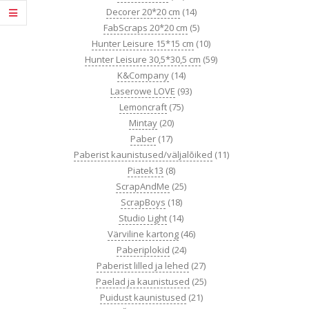
Decorer 20*20 cm
(14)
FabScraps 20*20 cm
(5)
Hunter Leisure 15*15 cm
(10)
Hunter Leisure 30,5*30,5 cm
(59)
K&Company
(14)
Laserowe LOVE
(93)
Lemoncraft
(75)
Mintay
(20)
Paber
(17)
Paberist kaunistused/väljalõiked
(11)
Piatek13
(8)
ScrapAndMe
(25)
ScrapBoys
(18)
Studio Light
(14)
Värviline kartong
(46)
Paberiplokid
(24)
Paberist lilled ja lehed
(27)
Paelad ja kaunistused
(25)
Puidust kaunistused
(21)