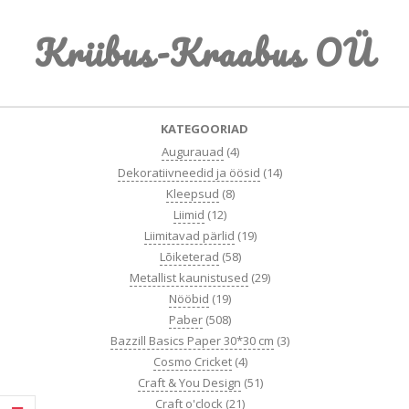
Skip
Kriibus-Kraabus OÜ
to
content
Primary
KATEGOORIAD
Navigation
Augurauad
(4)
Menu
Dekoratiivneedid ja öösid
(14)
Kleepsud
(8)
Liimid
(12)
Liimitavad pärlid
(19)
Lõiketerad
(58)
Metallist kaunistused
(29)
Nööbid
(19)
Paber
(508)
Bazzill Basics Paper 30*30 cm
(3)
Cosmo Cricket
(4)
Craft & You Design
(51)
Craft o'clock
(21)