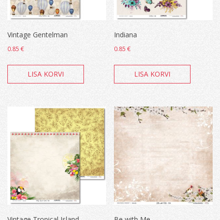
Vintage Gentelman
Indiana
0.85
€
0.85
€
LISA KORVI
LISA KORVI
Vintage Tropical Island
Be with Me