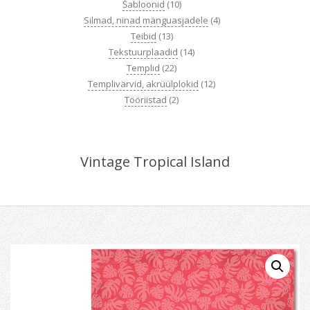
Šabloonid
(10)
Silmad, ninad mänguasjadele
(4)
Teibid
(13)
Tekstuurplaadid
(14)
Templid
(22)
Templivärvid, akrüülplokid
(12)
Tööriistad
(2)
Vintage Tropical Island