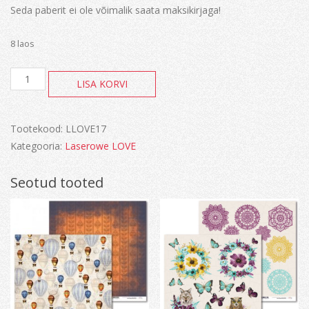
Seda paberit ei ole võimalik saata maksikirjaga!
8 laos
Vintage
LISA KORVI
Tropical
Island
kogus
Tootekood:
LLOVE17
Kategooria:
Laserowe LOVE
Seotud tooted