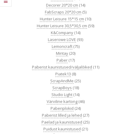
Decorer 20*20 cm
(14)
FabScraps 20*20 cm
(5)
Hunter Leisure 15*15 cm
(10)
Hunter Leisure 30,5*30,5 cm
(59)
K&Company
(14)
Laserowe LOVE
(93)
Lemoncraft
(75)
Mintay
(20)
Paber
(17)
Paberist kaunistused/väljalõiked
(11)
Piatek13
(8)
ScrapAndMe
(25)
ScrapBoys
(18)
Studio Light
(14)
Värviline kartong
(46)
Paberiplokid
(24)
Paberist lilled ja lehed
(27)
Paelad ja kaunistused
(25)
Puidust kaunistused
(21)