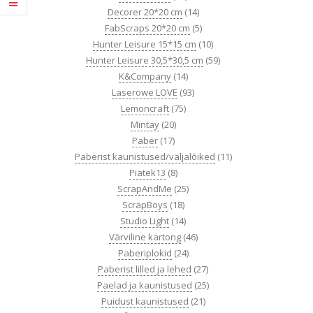
Decorer 20*20 cm
(14)
FabScraps 20*20 cm
(5)
Hunter Leisure 15*15 cm
(10)
Hunter Leisure 30,5*30,5 cm
(59)
K&Company
(14)
Laserowe LOVE
(93)
Lemoncraft
(75)
Mintay
(20)
Paber
(17)
Paberist kaunistused/väljalõiked
(11)
Piatek13
(8)
ScrapAndMe
(25)
ScrapBoys
(18)
Studio Light
(14)
Värviline kartong
(46)
Paberiplokid
(24)
Paberist lilled ja lehed
(27)
Paelad ja kaunistused
(25)
Puidust kaunistused
(21)