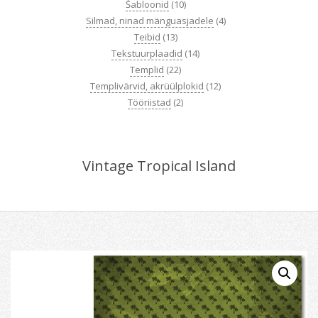
Šabloonid
(10)
Silmad, ninad mänguasjadele
(4)
Teibid
(13)
Tekstuurplaadid
(14)
Templid
(22)
Templivärvid, akrüülplokid
(12)
Tööriistad
(2)
Vintage Tropical Island