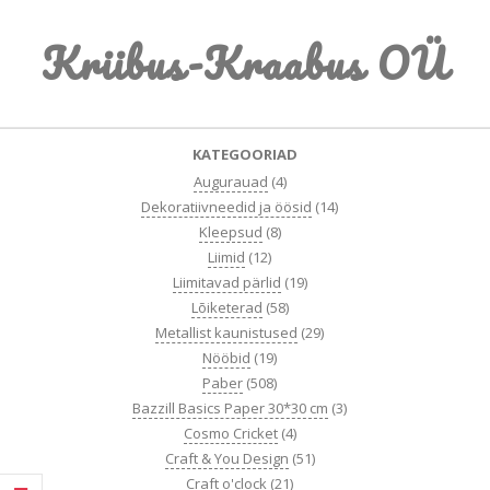
Skip
Kriibus-Kraabus OÜ
to
content
Primary
KATEGOORIAD
Navigation
Augurauad
(4)
Menu
Dekoratiivneedid ja öösid
(14)
Kleepsud
(8)
Liimid
(12)
Liimitavad pärlid
(19)
Lõiketerad
(58)
Metallist kaunistused
(29)
Nööbid
(19)
Paber
(508)
Bazzill Basics Paper 30*30 cm
(3)
Cosmo Cricket
(4)
Craft & You Design
(51)
Craft o'clock
(21)