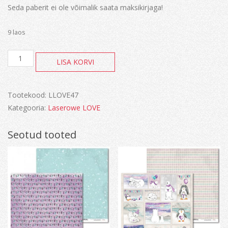
Seda paberit ei ole võimalik saata maksikirjaga!
9 laos
Vintage
LISA KORVI
Tropical
Island
kogus
Tootekood:
LLOVE47
Kategooria:
Laserowe LOVE
Seotud tooted