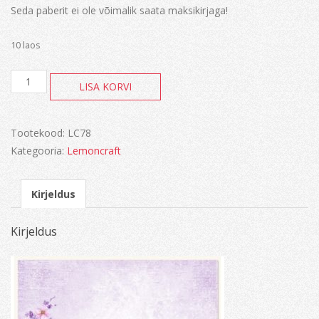
Seda paberit ei ole võimalik saata maksikirjaga!
10 laos
Violet
LISA KORVI
silence
kogus
Tootekood:
LC78
Kategooria:
Lemoncraft
Kirjeldus
Kirjeldus