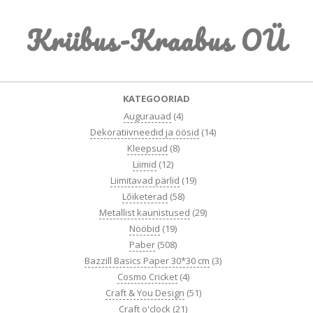
Skip
Kriibus-Kraabus OÜ
to
content
Primary
KATEGOORIAD
Navigation
Augurauad
(4)
Menu
Dekoratiivneedid ja öösid
(14)
Kleepsud
(8)
Liimid
(12)
Liimitavad pärlid
(19)
Lõiketerad
(58)
Metallist kaunistused
(29)
Nööbid
(19)
Paber
(508)
Bazzill Basics Paper 30*30 cm
(3)
Cosmo Cricket
(4)
Craft & You Design
(51)
Craft o'clock
(21)