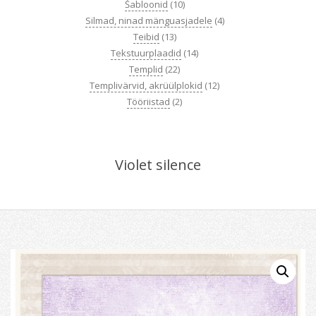
Šabloonid
(10)
Silmad, ninad mänguasjadele
(4)
Teibid
(13)
Tekstuurplaadid
(14)
Templid
(22)
Templivärvid, akrüülplokid
(12)
Tööriistad
(2)
Violet silence