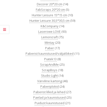
Decorer 20*20 cm
(14)
FabScraps 20*20 cm
(5)
Hunter Leisure 15*15 cm
(10)
Hunter Leisure 30,5*30,5 cm
(59)
K&Company
(14)
Laserowe LOVE
(93)
Lemoncraft
(75)
Mintay
(20)
Paber
(17)
Paberist kaunistused/väljalõiked
(11)
Piatek13
(8)
ScrapAndMe
(25)
ScrapBoys
(18)
Studio Light
(14)
Värviline kartong
(46)
Paberiplokid
(24)
Paberist lilled ja lehed
(27)
Paelad ja kaunistused
(25)
Puidust kaunistused
(21)