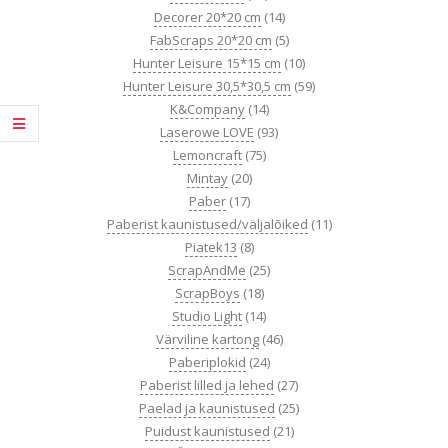
Decorer 20*20 cm
(14)
FabScraps 20*20 cm
(5)
Hunter Leisure 15*15 cm
(10)
Hunter Leisure 30,5*30,5 cm
(59)
K&Company
(14)
Laserowe LOVE
(93)
Lemoncraft
(75)
Mintay
(20)
Paber
(17)
Paberist kaunistused/väljalõiked
(11)
Piatek13
(8)
ScrapAndMe
(25)
ScrapBoys
(18)
Studio Light
(14)
Värviline kartong
(46)
Paberiplokid
(24)
Paberist lilled ja lehed
(27)
Paelad ja kaunistused
(25)
Puidust kaunistused
(21)