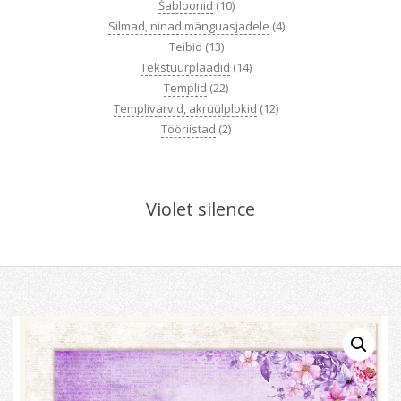
Šabloonid
(10)
Silmad, ninad mänguasjadele
(4)
Teibid
(13)
Tekstuurplaadid
(14)
Templid
(22)
Templivärvid, akrüülplokid
(12)
Tööriistad
(2)
Violet silence