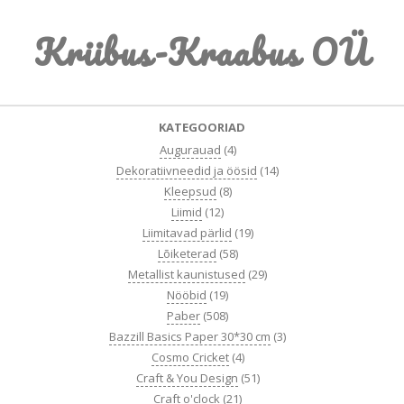
Skip
Kriibus-Kraabus OÜ
to
content
Primary
KATEGOORIAD
Navigation
Augurauad
(4)
Menu
Dekoratiivneedid ja öösid
(14)
Kleepsud
(8)
Liimid
(12)
Liimitavad pärlid
(19)
Lõiketerad
(58)
Metallist kaunistused
(29)
Nööbid
(19)
Paber
(508)
Bazzill Basics Paper 30*30 cm
(3)
Cosmo Cricket
(4)
Craft & You Design
(51)
Craft o'clock
(21)