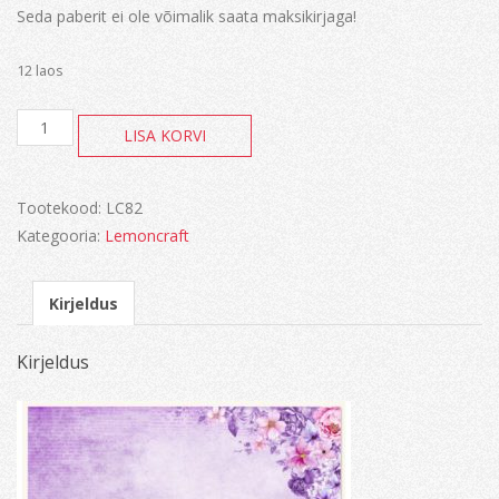
Seda paberit ei ole võimalik saata maksikirjaga!
12 laos
Violet
LISA KORVI
silence
kogus
Tootekood:
LC82
Kategooria:
Lemoncraft
Kirjeldus
Kirjeldus