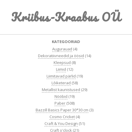
Skip
Kriibus-Kraabus OÜ
to
content
Primary
KATEGOORIAD
Navigation
Augurauad
(4)
Menu
Dekoratiivneedid ja öösid
(14)
Kleepsud
(8)
Liimid
(12)
Liimitavad pärlid
(19)
Lõiketerad
(58)
Metallist kaunistused
(29)
Nööbid
(19)
Paber
(508)
Bazzill Basics Paper 30*30 cm
(3)
Cosmo Cricket
(4)
Craft & You Design
(51)
Craft o'clock
(21)