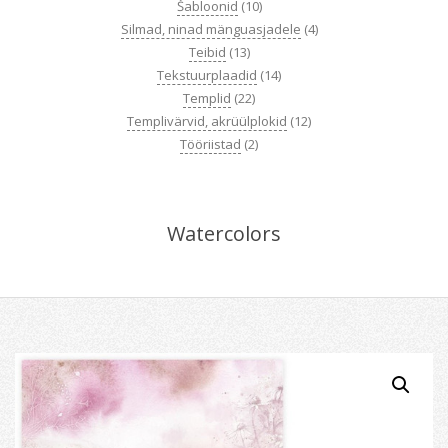
Šabloonid
(10)
Silmad, ninad mänguasjadele
(4)
Teibid
(13)
Tekstuurplaadid
(14)
Templid
(22)
Templivärvid, akrüülplokid
(12)
Tööriistad
(2)
Watercolors