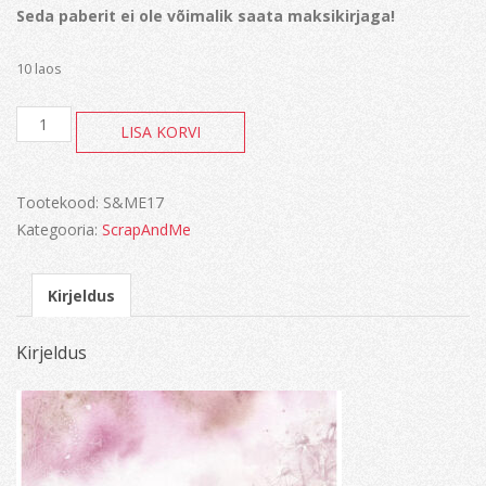
Seda paberit ei ole võimalik saata maksikirjaga!
10 laos
Watercolors
LISA KORVI
kogus
Tootekood:
S&ME17
Kategooria:
ScrapAndMe
Kirjeldus
Kirjeldus