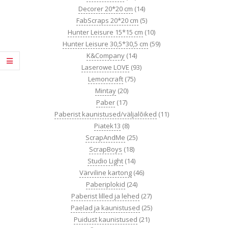
Decorer 20*20 cm
(14)
FabScraps 20*20 cm
(5)
Hunter Leisure 15*15 cm
(10)
Hunter Leisure 30,5*30,5 cm
(59)
K&Company
(14)
Laserowe LOVE
(93)
Lemoncraft
(75)
Mintay
(20)
Paber
(17)
Paberist kaunistused/väljalõiked
(11)
Piatek13
(8)
ScrapAndMe
(25)
ScrapBoys
(18)
Studio Light
(14)
Värviline kartong
(46)
Paberiplokid
(24)
Paberist lilled ja lehed
(27)
Paelad ja kaunistused
(25)
Puidust kaunistused
(21)