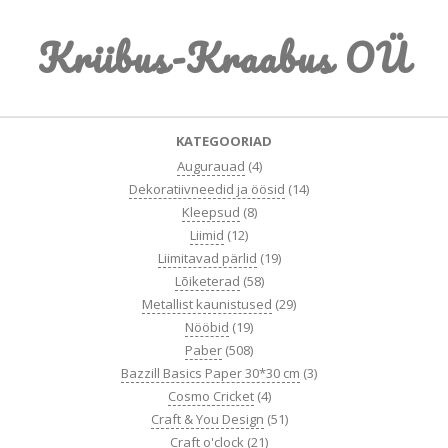
Skip
Kriibus-Kraabus OÜ
to
content
Primary
KATEGOORIAD
Navigation
Augurauad
(4)
Menu
Dekoratiivneedid ja öösid
(14)
Kleepsud
(8)
Liimid
(12)
Liimitavad pärlid
(19)
Lõiketerad
(58)
Metallist kaunistused
(29)
Nööbid
(19)
Paber
(508)
Bazzill Basics Paper 30*30 cm
(3)
Cosmo Cricket
(4)
Craft & You Design
(51)
Craft o'clock
(21)