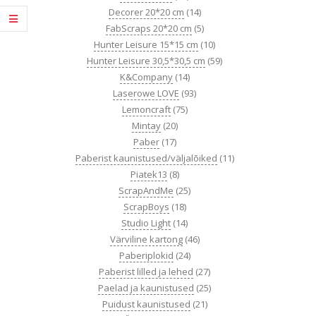
Decorer 20*20 cm
(14)
FabScraps 20*20 cm
(5)
Hunter Leisure 15*15 cm
(10)
Hunter Leisure 30,5*30,5 cm
(59)
K&Company
(14)
Laserowe LOVE
(93)
Lemoncraft
(75)
Mintay
(20)
Paber
(17)
Paberist kaunistused/väljalõiked
(11)
Piatek13
(8)
ScrapAndMe
(25)
ScrapBoys
(18)
Studio Light
(14)
Värviline kartong
(46)
Paberiplokid
(24)
Paberist lilled ja lehed
(27)
Paelad ja kaunistused
(25)
Puidust kaunistused
(21)