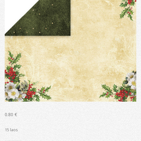
0.80
€
15 laos