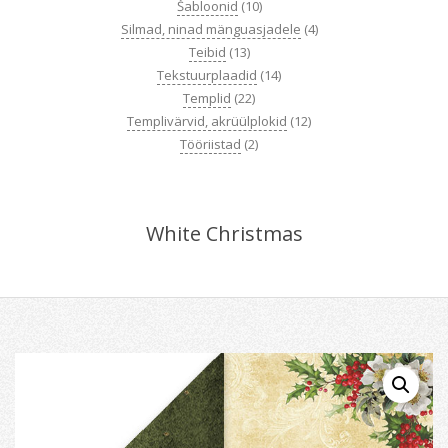
Šabloonid
(10)
Silmad, ninad mänguasjadele
(4)
Teibid
(13)
Tekstuurplaadid
(14)
Templid
(22)
Templivärvid, akrüülplokid
(12)
Tööriistad
(2)
White Christmas