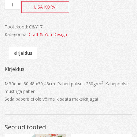
White
LISA KORVI
Christmas
kogus
Tootekood:
C&Y17
Kategooria:
Craft & You Design
Kirjeldus
Kirjeldus
2
Mõõdud: 30,48 x30,48cm. Paberi paksus 250g/m
. Kahepoolse
mustriga paber.
Seda paberit ei ole võimalik saata maksikirjaga!
Seotud tooted