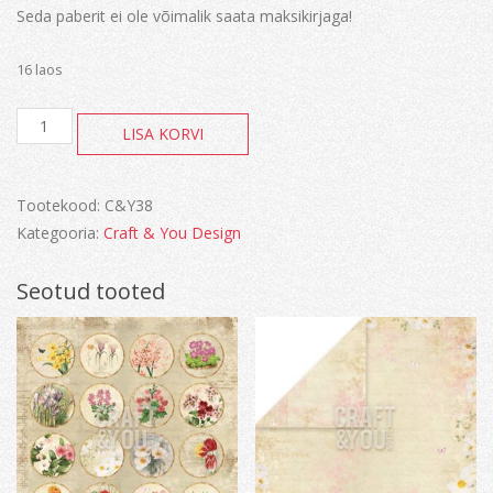
Seda paberit ei ole võimalik saata maksikirjaga!
16 laos
White
LISA KORVI
Day
kogus
Tootekood:
C&Y38
Kategooria:
Craft & You Design
Seotud tooted