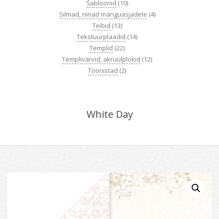
Šabloonid
(10)
Silmad, ninad mänguasjadele
(4)
Teibid
(13)
Tekstuurplaadid
(14)
Templid
(22)
Templivärvid, akrüülplokid
(12)
Tööriistad
(2)
White Day