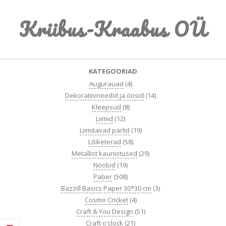
Skip
Kriibus-Kraabus OÜ
to
content
Primary
KATEGOORIAD
Navigation
Augurauad
(4)
Menu
Dekoratiivneedid ja öösid
(14)
Kleepsud
(8)
Liimid
(12)
Liimitavad pärlid
(19)
Lõiketerad
(58)
Metallist kaunistused
(29)
Nööbid
(19)
Paber
(508)
Bazzill Basics Paper 30*30 cm
(3)
Cosmo Cricket
(4)
Craft & You Design
(51)
Craft o'clock
(21)