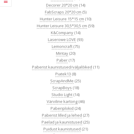
Decorer 20*20 cm
(14)
FabScraps 20*20 cm
(5)
Hunter Leisure 15*15 cm
(10)
Hunter Leisure 30,5*30,5 cm
(59)
K&Company
(14)
Laserowe LOVE
(93)
Lemoncraft
(75)
Mintay
(20)
Paber
(17)
Paberist kaunistused/väljalõiked
(11)
Piatek13
(8)
ScrapAndMe
(25)
ScrapBoys
(18)
Studio Light
(14)
Värviline kartong
(46)
Paberiplokid
(24)
Paberist lilled ja lehed
(27)
Paelad ja kaunistused
(25)
Puidust kaunistused
(21)