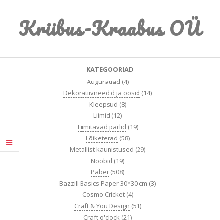
Skip
Kriibus-Kraabus OÜ
to
content
Primary
KATEGOORIAD
Navigation
Augurauad
(4)
Menu
Dekoratiivneedid ja öösid
(14)
Kleepsud
(8)
Liimid
(12)
Liimitavad pärlid
(19)
Lõiketerad
(58)
Metallist kaunistused
(29)
Nööbid
(19)
Paber
(508)
Bazzill Basics Paper 30*30 cm
(3)
Cosmo Cricket
(4)
Craft & You Design
(51)
Craft o'clock
(21)