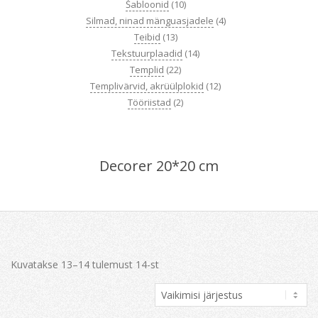
Šabloonid
(10)
Silmad, ninad mänguasjadele
(4)
Teibid
(13)
Tekstuurplaadid
(14)
Templid
(22)
Templivärvid, akrüülplokid
(12)
Tööriistad
(2)
Decorer 20*20 cm
Kuvatakse 13–14 tulemust 14-st