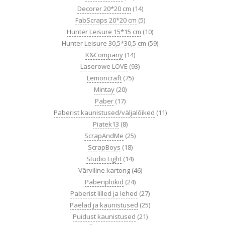
Decorer 20*20 cm
(14)
FabScraps 20*20 cm
(5)
Hunter Leisure 15*15 cm
(10)
Hunter Leisure 30,5*30,5 cm
(59)
K&Company
(14)
Laserowe LOVE
(93)
Lemoncraft
(75)
Mintay
(20)
Paber
(17)
Paberist kaunistused/väljalõiked
(11)
Piatek13
(8)
ScrapAndMe
(25)
ScrapBoys
(18)
Studio Light
(14)
Värviline kartong
(46)
Paberiplokid
(24)
Paberist lilled ja lehed
(27)
Paelad ja kaunistused
(25)
Puidust kaunistused
(21)