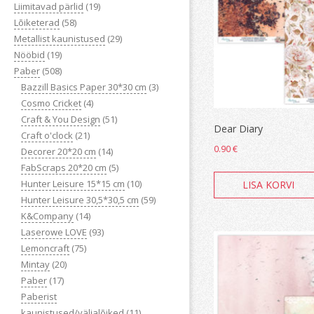
Liimitavad pärlid
(19)
Lõiketerad
(58)
Metallist kaunistused
(29)
Nööbid
(19)
Paber
(508)
Bazzill Basics Paper 30*30 cm
(3)
Cosmo Cricket
(4)
Craft & You Design
(51)
Dear Diary
Craft o'clock
(21)
0.90
€
Decorer 20*20 cm
(14)
FabScraps 20*20 cm
(5)
Hunter Leisure 15*15 cm
(10)
LISA KORVI
Hunter Leisure 30,5*30,5 cm
(59)
K&Company
(14)
Laserowe LOVE
(93)
Lemoncraft
(75)
Mintay
(20)
Paber
(17)
Paberist
kaunistused/väljalõiked
(11)