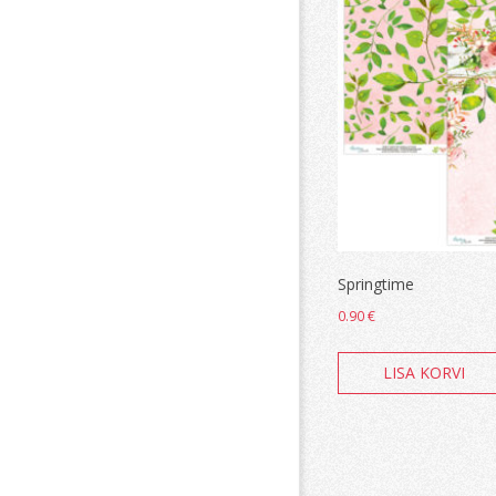
Springtime
0.90
€
LISA KORVI