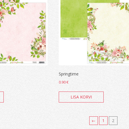
Springtime
0.90
€
LISA KORVI
←
1
2