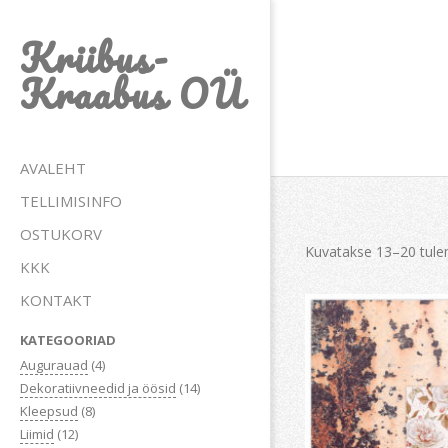
Skip
Kriibus-
to
content
Kraabus OÜ
Primary
AVALEHT
Navigation
TELLIMISINFO
Menu
OSTUKORV
Kuvatakse 13–20 tule
KKK
KONTAKT
KATEGOORIAD
Augurauad
(4)
Dekoratiivneedid ja öösid
(14)
Kleepsud
(8)
Liimid
(12)