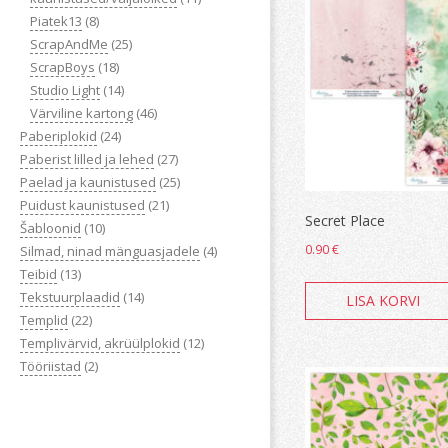
Piatek13
(8)
ScrapAndMe
(25)
ScrapBoys
(18)
Studio Light
(14)
Värviline kartong
(46)
Paberiplokid
(24)
Paberist lilled ja lehed
(27)
Paelad ja kaunistused
(25)
Puidust kaunistused
(21)
Secret Place
Šabloonid
(10)
0.90
€
Silmad, ninad mänguasjadele
(4)
Teibid
(13)
Tekstuurplaadid
(14)
LISA KORVI
Templid
(22)
Templivärvid, akrüülplokid
(12)
Tööriistad
(2)