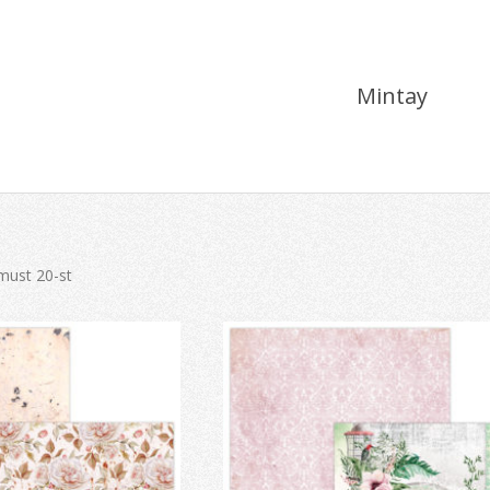
Mintay
must 20-st