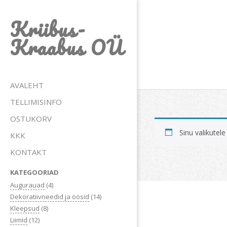
Skip
Kriibus-
to
content
Kraabus OÜ
Primary
AVALEHT
Navigation
TELLIMISINFO
Menu
OSTUKORV
Sinu valikutele
KKK
KONTAKT
KATEGOORIAD
Augurauad
(4)
Dekoratiivneedid ja öösid
(14)
Kleepsud
(8)
Liimid
(12)