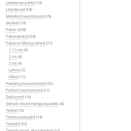
Liimitavad pärlid
(19)
Lõiketerad
(58)
Metallist kaunistused
(29)
Nööbid
(19)
Paber
(508)
Paberiplokid
(24)
Paberist lilled ja lehed
(27)
1-1,5 cm
(6)
2 cm
(4)
3 cm
(4)
Lehed
(2)
Lilled
(11)
Paelad ja kaunistused
(25)
Puidust kaunistused
(21)
Šabloonid
(10)
Silmad, ninad mänguasjadele
(4)
Teibid
(13)
Tekstuurplaadid
(14)
Templid
(22)
Templivärvid, akrüülplokid
(12)