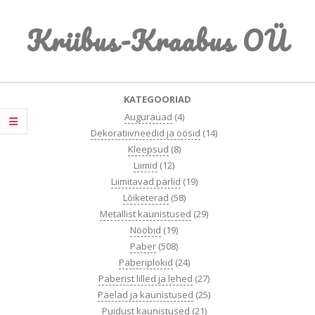
Skip
Kriibus-Kraabus OÜ
to
content
Primary
KATEGOORIAD
Navigation
Augurauad
(4)
Menu
Dekoratiivneedid ja öösid
(14)
Kleepsud
(8)
Liimid
(12)
Liimitavad pärlid
(19)
Lõiketerad
(58)
Metallist kaunistused
(29)
Nööbid
(19)
Paber
(508)
Paberiplokid
(24)
Paberist lilled ja lehed
(27)
Paelad ja kaunistused
(25)
Puidust kaunistused
(21)