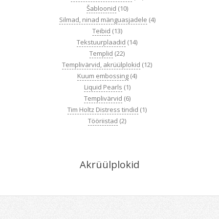
Šabloonid
(10)
Silmad, ninad mänguasjadele
(4)
Teibid
(13)
Tekstuurplaadid
(14)
Templid
(22)
Templivärvid, akrüülplokid
(12)
Kuum embossing
(4)
Liquid Pearls
(1)
Templivärvid
(6)
Tim Holtz Distress tindid
(1)
Tööriistad
(2)
Akrüülplokid