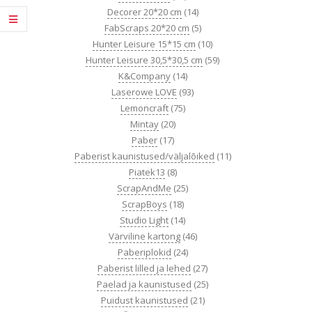
Decorer 20*20 cm
(14)
FabScraps 20*20 cm
(5)
Hunter Leisure 15*15 cm
(10)
Hunter Leisure 30,5*30,5 cm
(59)
K&Company
(14)
Laserowe LOVE
(93)
Lemoncraft
(75)
Mintay
(20)
Paber
(17)
Paberist kaunistused/väljalõiked
(11)
Piatek13
(8)
ScrapAndMe
(25)
ScrapBoys
(18)
Studio Light
(14)
Värviline kartong
(46)
Paberiplokid
(24)
Paberist lilled ja lehed
(27)
Paelad ja kaunistused
(25)
Puidust kaunistused
(21)