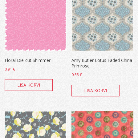
Floral Die-cut Shimmer
Amy Butler Lotus Faded China
Primrose
0.91
€
0.55
€
LISA KORVI
LISA KORVI