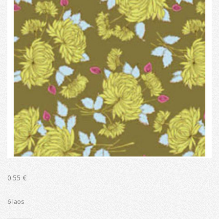
0.55
€
6 laos