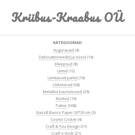
Skip
Kriibus-Kraabus OÜ
to
content
Primary
KATEGOORIAD
Navigation
Augurauad
(4)
Menu
Dekoratiivneedid ja öösid
(14)
Kleepsud
(8)
Liimid
(12)
Liimitavad pärlid
(19)
Lõiketerad
(58)
Metallist kaunistused
(29)
Nööbid
(19)
Paber
(508)
Bazzill Basics Paper 30*30 cm
(3)
Cosmo Cricket
(4)
Craft & You Design
(51)
Craft o'clock
(21)