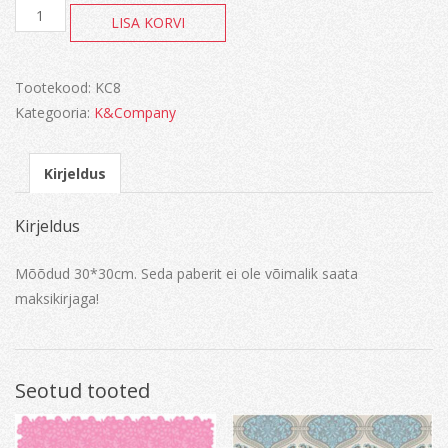
AB
LISA KORVI
Belle
Chrysanthemum
Flat
Paper
Tootekood:
KC8
kogus
Kategooria:
K&Company
Kirjeldus
Kirjeldus
Mõõdud 30*30cm. Seda paberit ei ole võimalik saata
maksikirjaga!
Seotud tooted