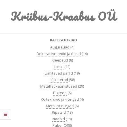
Skip
Kriibus-Kraabus OÜ
to
content
Primary
KATEGOORIAD
Navigation
Augurauad
(4)
Menu
Dekoratiivneedid ja öösid
(14)
Kleepsud
(8)
Liimid
(12)
Liimitavad pärlid
(19)
Lõiketerad
(58)
Metallist kaunistused
(29)
Filgreed
(6)
Köitekruvid ja -rõngad
(4)
Metallist nurgad
(6)
Ripatsid
(13)
Nööbid
(19)
Paber
(508)