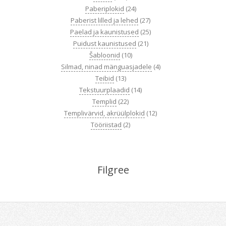
Paberiplokid
(24)
Paberist lilled ja lehed
(27)
Paelad ja kaunistused
(25)
Puidust kaunistused
(21)
Šabloonid
(10)
Silmad, ninad mänguasjadele
(4)
Teibid
(13)
Tekstuurplaadid
(14)
Templid
(22)
Templivärvid, akrüülplokid
(12)
Tööriistad
(2)
Filgree