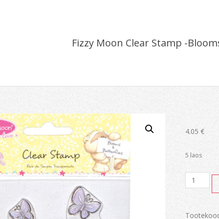
Fizzy Moon Clear Stamp -Bloom
4.05
€
5 laos
Fizzy
Moon
Clear
Stamp
-
Tootekoo