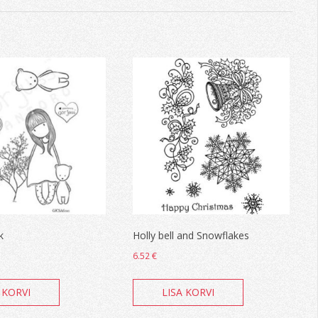
k
Holly bell and Snowflakes
6.52
€
 KORVI
LISA KORVI