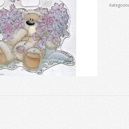
Blooms&B
Kategoori
kogus