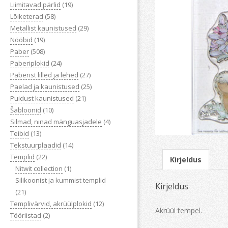
Liimitavad pärlid
(19)
Lõiketerad
(58)
Metallist kaunistused
(29)
Nööbid
(19)
Paber
(508)
Paberiplokid
(24)
Paberist lilled ja lehed
(27)
Paelad ja kaunistused
(25)
Puidust kaunistused
(21)
Šabloonid
(10)
Silmad, ninad mänguasjadele
(4)
Teibid
(13)
Tekstuurplaadid
(14)
Templid
(22)
Kirjeldus
Nitwit collection
(1)
Silikoonist ja kummist templid
Kirjeldus
(21)
Templivärvid, akrüülplokid
(12)
Akrüül tempel.
Tööriistad
(2)