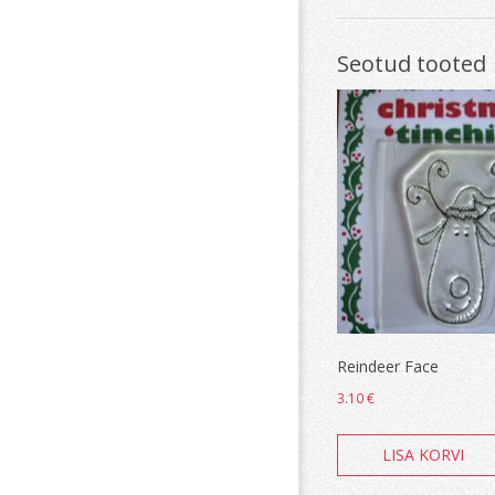
Seotud tooted
Reindeer Face
3.10
€
LISA KORVI