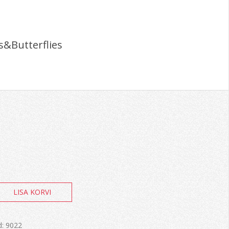
s&Butterflies
LISA KORVI
d:
9022