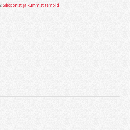
utterflies
a:
Silikoonist ja kummist templid