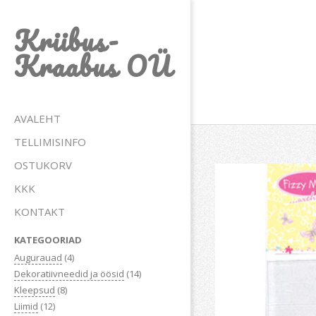
Skip
Kriibus-
to
content
Kraabus OÜ
Primary
AVALEHT
Navigation
TELLIMISINFO
Menu
OSTUKORV
KKK
KONTAKT
KATEGOORIAD
Augurauad
(4)
Dekoratiivneedid ja öösid
(14)
Kleepsud
(8)
Liimid
(12)