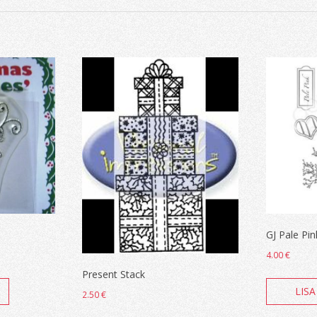
GJ Pale Pin
4.00
€
Present Stack
LISA
2.50
€