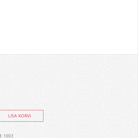
z
LISA KORVI
d:
1003