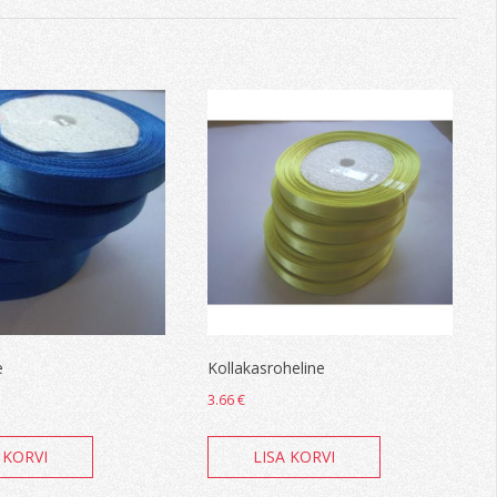
e
Kollakasroheline
3.66
€
 KORVI
LISA KORVI