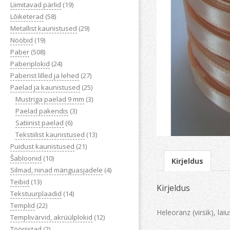
Liimitavad pärlid
(19)
Lõiketerad
(58)
Metallist kaunistused
(29)
Nööbid
(19)
Paber
(508)
Paberiplokid
(24)
Paberist lilled ja lehed
(27)
Paelad ja kaunistused
(25)
Mustriga paelad 9 mm
(3)
Paelad pakendis
(3)
Satiinist paelad
(6)
Tekstiilist kaunistused
(13)
Puidust kaunistused
(21)
Šabloonid
(10)
Kirjeldus
Silmad, ninad mänguasjadele
(4)
Teibid
(13)
Kirjeldus
Tekstuurplaadid
(14)
Templid
(22)
Heleoranz (virsik), lai
Templivärvid, akrüülplokid
(12)
Tööriistad
(2)