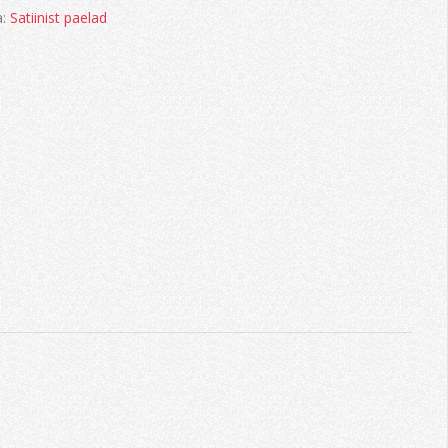
a:
Satiinist paelad