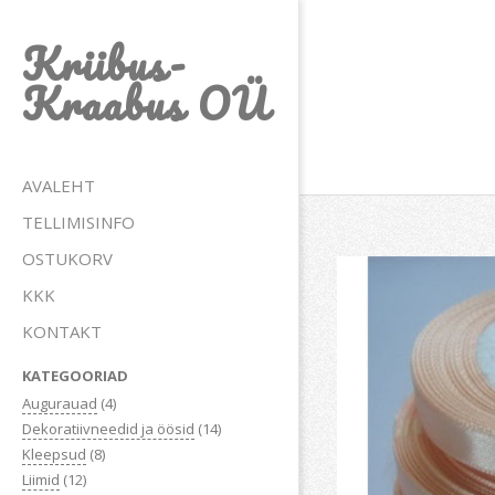
Skip
Kriibus-
to
content
Kraabus OÜ
Primary
AVALEHT
Navigation
TELLIMISINFO
Menu
OSTUKORV
KKK
KONTAKT
KATEGOORIAD
Augurauad
(4)
Dekoratiivneedid ja öösid
(14)
Kleepsud
(8)
Liimid
(12)