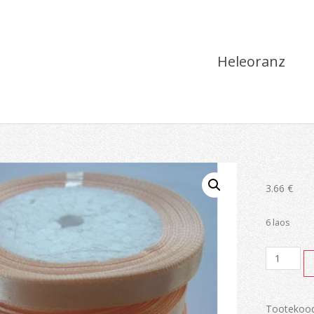
Heleoranz
3.66
€
6 laos
Heleoran
kogus
Tootekoo