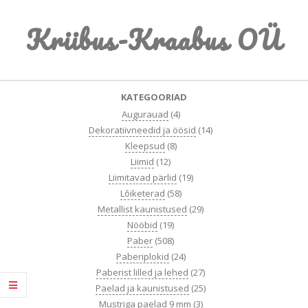
Skip
Kriibus-Kraabus OÜ
to
content
Primary
KATEGOORIAD
Navigation
Augurauad
(4)
Menu
Dekoratiivneedid ja öösid
(14)
Kleepsud
(8)
Liimid
(12)
Liimitavad pärlid
(19)
Lõiketerad
(58)
Metallist kaunistused
(29)
Nööbid
(19)
Paber
(508)
Paberiplokid
(24)
Paberist lilled ja lehed
(27)
Paelad ja kaunistused
(25)
Mustriga paelad 9 mm
(3)