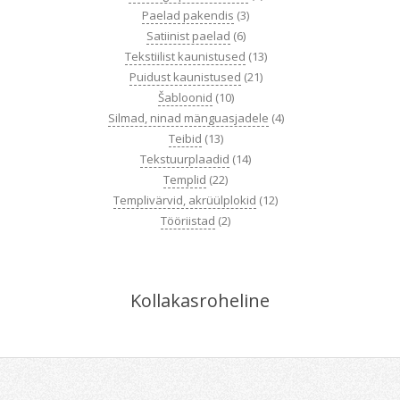
Paelad pakendis
(3)
Satiinist paelad
(6)
Tekstiilist kaunistused
(13)
Puidust kaunistused
(21)
Šabloonid
(10)
Silmad, ninad mänguasjadele
(4)
Teibid
(13)
Tekstuurplaadid
(14)
Templid
(22)
Templivärvid, akrüülplokid
(12)
Tööriistad
(2)
Kollakasroheline