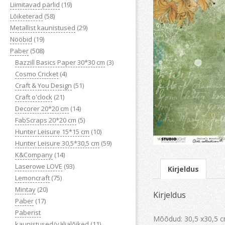
Liimitavad pärlid
(19)
Lõiketerad
(58)
Metallist kaunistused
(29)
Nööbid
(19)
Paber
(508)
Bazzill Basics Paper 30*30 cm
(3)
Cosmo Cricket
(4)
Craft & You Design
(51)
Craft o'clock
(21)
Decorer 20*20 cm
(14)
FabScraps 20*20 cm
(5)
Hunter Leisure 15*15 cm
(10)
Hunter Leisure 30,5*30,5 cm
(59)
K&Company
(14)
Laserowe LOVE
(93)
Kirjeldus
Lemoncraft
(75)
Mintay
(20)
Kirjeldus
Paber
(17)
Paberist
Mõõdud: 30,5 x30,5 c
kaunistused/väljalõiked
(11)