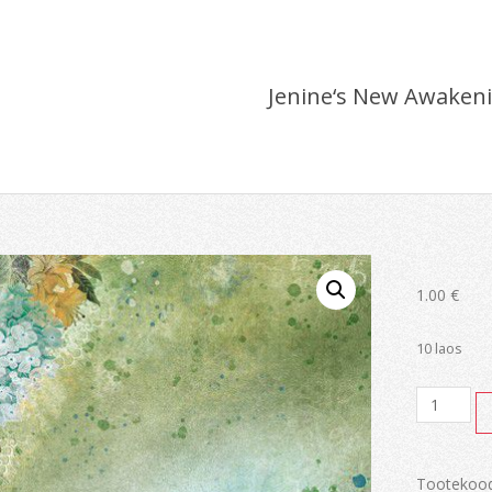
Jenine‘s New Awaken
1.00
€
10 laos
Jenine‘s
New
Awakeni
kogus
Tootekoo