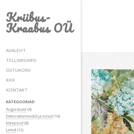
Skip
Kriibus-
to
content
Kraabus OÜ
Primary
AVALEHT
Navigation
TELLIMISINFO
Menu
OSTUKORV
KKK
KONTAKT
KATEGOORIAD
Augurauad
(4)
Dekoratiivneedid ja öösid
(14)
Kleepsud
(8)
Liimid
(12)