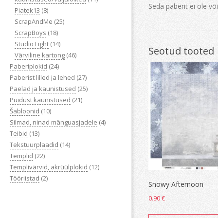
Seda paberit ei ole võ
Piatek13
(8)
ScrapAndMe
(25)
ScrapBoys
(18)
Studio Light
(14)
Seotud tooted
Värviline kartong
(46)
Paberiplokid
(24)
Paberist lilled ja lehed
(27)
Paelad ja kaunistused
(25)
Puidust kaunistused
(21)
Šabloonid
(10)
Silmad, ninad mänguasjadele
(4)
Teibid
(13)
Tekstuurplaadid
(14)
Templid
(22)
Templivärvid, akrüülplokid
(12)
Tööriistad
(2)
Snowy Afternoon
0.90
€