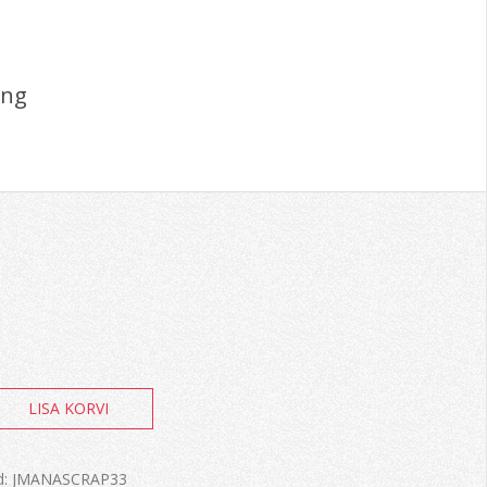
ing
LISA KORVI
ng
d:
JMANASCRAP33