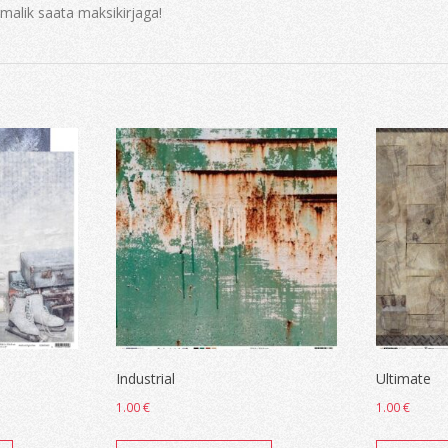
imalik saata maksikirjaga!
Industrial
Ultimate
1.00
€
1.00
€