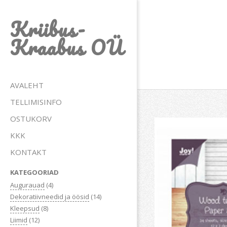
Skip
Kriibus-
to
content
Kraabus OÜ
Primary
AVALEHT
Navigation
TELLIMISINFO
Menu
OSTUKORV
KKK
KONTAKT
KATEGOORIAD
Augurauad
(4)
Dekoratiivneedid ja öösid
(14)
Kleepsud
(8)
Liimid
(12)