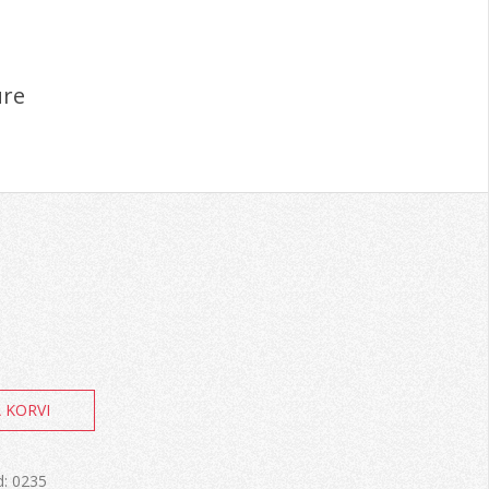
ure
s
A KORVI
d:
0235