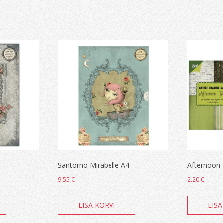
Santorno Mirabelle A4
Afternoon
9.55
€
2.20
€
LISA KORVI
LISA