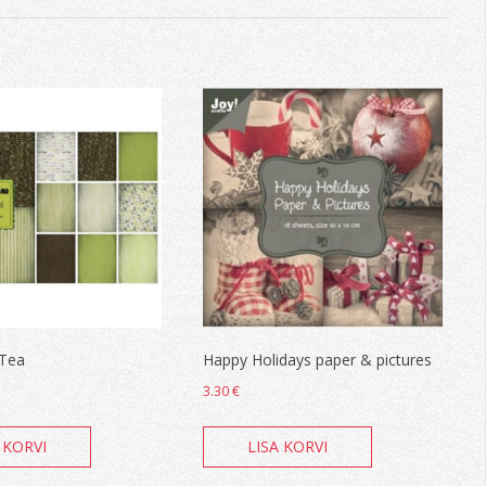
 Tea
Happy Holidays paper & pictures
3.30
€
 KORVI
LISA KORVI