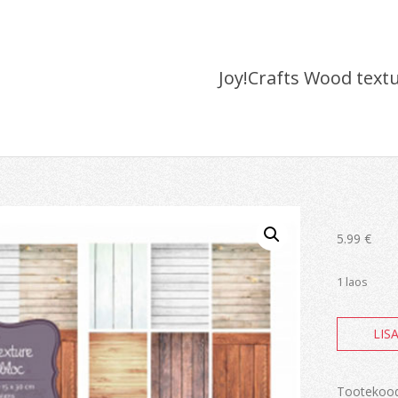
Joy!Crafts Wood text
5.99
€
1 laos
Joy!Craft
LIS
Wood
texture
kogus
Tootekoo