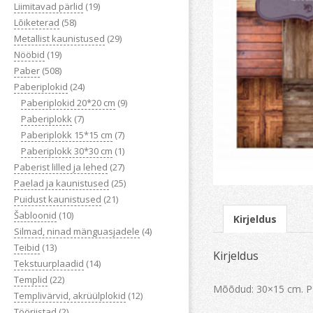
Liimitavad pärlid
(19)
Lõiketerad
(58)
Metallist kaunistused
(29)
Nööbid
(19)
Paber
(508)
Paberiplokid
(24)
Paberiplokid 20*20 cm
(9)
Paberiplokk
(7)
Paberiplokk 15*15 cm
(7)
Paberiplokk 30*30 cm
(1)
Paberist lilled ja lehed
(27)
Paelad ja kaunistused
(25)
Puidust kaunistused
(21)
Šabloonid
(10)
Kirjeldus
Silmad, ninad mänguasjadele
(4)
Teibid
(13)
Kirjeldus
Tekstuurplaadid
(14)
Templid
(22)
Mõõdud: 30×15 cm. Pab
Templivärvid, akrüülplokid
(12)
Tööriistad
(2)