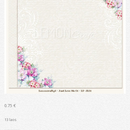
0.75
€
13 laos