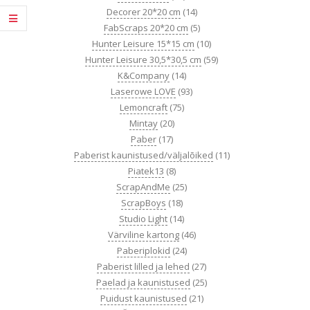
Decorer 20*20 cm
(14)
FabScraps 20*20 cm
(5)
Hunter Leisure 15*15 cm
(10)
Hunter Leisure 30,5*30,5 cm
(59)
K&Company
(14)
Laserowe LOVE
(93)
Lemoncraft
(75)
Mintay
(20)
Paber
(17)
Paberist kaunistused/väljalõiked
(11)
Piatek13
(8)
ScrapAndMe
(25)
ScrapBoys
(18)
Studio Light
(14)
Värviline kartong
(46)
Paberiplokid
(24)
Paberist lilled ja lehed
(27)
Paelad ja kaunistused
(25)
Puidust kaunistused
(21)