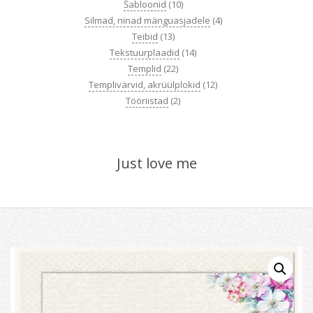
Šabloonid
(10)
Silmad, ninad mänguasjadele
(4)
Teibid
(13)
Tekstuurplaadid
(14)
Templid
(22)
Templivärvid, akrüülplokid
(12)
Tööriistad
(2)
Just love me