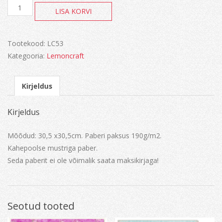
Just
LISA KORVI
love
me
kogus
Tootekood:
LC53
Kategooria:
Lemoncraft
Kirjeldus
Kirjeldus
Mõõdud: 30,5 x30,5cm. Paberi paksus 190g/m2.
Kahepoolse mustriga paber.
Seda paberit ei ole võimalik saata maksikirjaga!
Seotud tooted