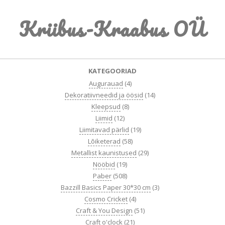
Skip
Kriibus-Kraabus OÜ
to
content
Primary
KATEGOORIAD
Navigation
Augurauad
(4)
Menu
Dekoratiivneedid ja öösid
(14)
Kleepsud
(8)
Liimid
(12)
Liimitavad pärlid
(19)
Lõiketerad
(58)
Metallist kaunistused
(29)
Nööbid
(19)
Paber
(508)
Bazzill Basics Paper 30*30 cm
(3)
Cosmo Cricket
(4)
Craft & You Design
(51)
Craft o'clock
(21)