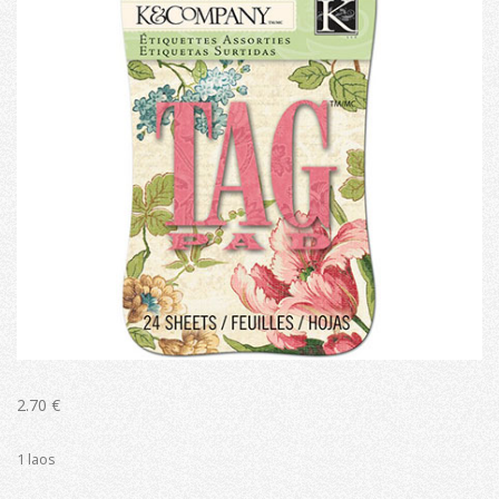
2.70
€
1 laos