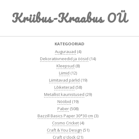
Skip
Kriibus-Kraabus OÜ
to
content
Primary
KATEGOORIAD
Navigation
Augurauad
(4)
Menu
Dekoratiivneedid ja öösid
(14)
Kleepsud
(8)
Liimid
(12)
Liimitavad pärlid
(19)
Lõiketerad
(58)
Metallist kaunistused
(29)
Nööbid
(19)
Paber
(508)
Bazzill Basics Paper 30*30 cm
(3)
Cosmo Cricket
(4)
Craft & You Design
(51)
Craft o'clock
(21)