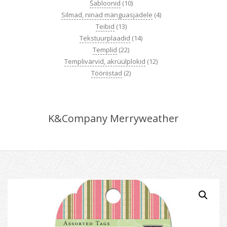
Šabloonid
(10)
Silmad, ninad mänguasjadele
(4)
Teibid
(13)
Tekstuurplaadid
(14)
Templid
(22)
Templivärvid, akrüülplokid
(12)
Tööriistad
(2)
K&Company Merryweather