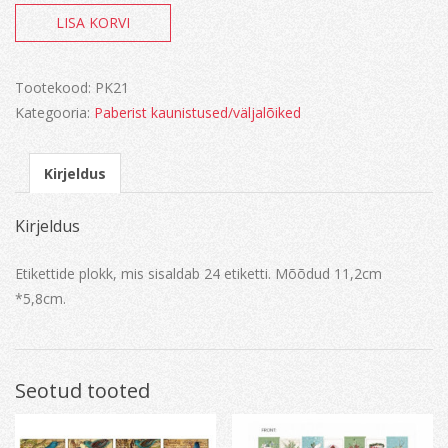
K&Company
LISA KORVI
Merryweather
kogus
Tootekood:
PK21
Kategooria:
Paberist kaunistused/väljalõiked
Kirjeldus
Kirjeldus
Etikettide plokk, mis sisaldab 24 etiketti. Mõõdud 11,2cm
*5,8cm.
Seotud tooted