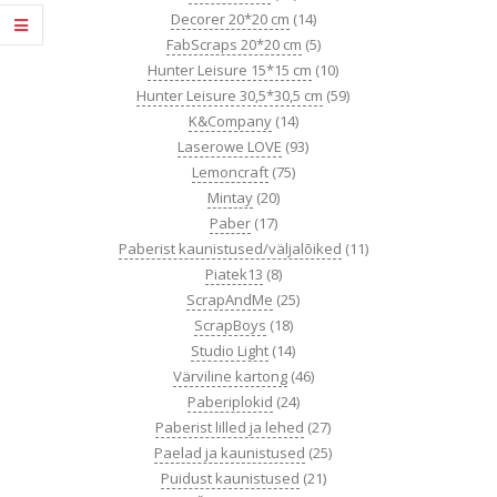
Decorer 20*20 cm
(14)
FabScraps 20*20 cm
(5)
Hunter Leisure 15*15 cm
(10)
Hunter Leisure 30,5*30,5 cm
(59)
K&Company
(14)
Laserowe LOVE
(93)
Lemoncraft
(75)
Mintay
(20)
Paber
(17)
Paberist kaunistused/väljalõiked
(11)
Piatek13
(8)
ScrapAndMe
(25)
ScrapBoys
(18)
Studio Light
(14)
Värviline kartong
(46)
Paberiplokid
(24)
Paberist lilled ja lehed
(27)
Paelad ja kaunistused
(25)
Puidust kaunistused
(21)