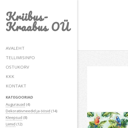
Skip
Kriibus-
to
content
Kraabus OÜ
Primary
AVALEHT
Navigation
TELLIMISINFO
Menu
OSTUKORV
KKK
KONTAKT
KATEGOORIAD
Augurauad
(4)
Dekoratiivneedid ja öösid
(14)
Kleepsud
(8)
Liimid
(12)