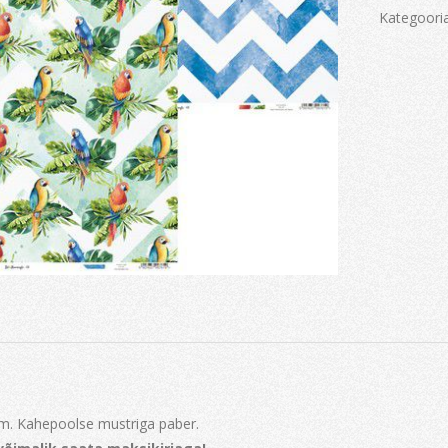
Kategoori
m. Kahepoolse mustriga paber.