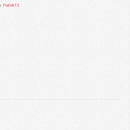
a:
Piatek13