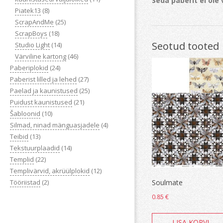
Seda paberit ei ole
Piatek13
(8)
ScrapAndMe
(25)
ScrapBoys
(18)
Seotud tooted
Studio Light
(14)
Värviline kartong
(46)
Paberiplokid
(24)
Paberist lilled ja lehed
(27)
Paelad ja kaunistused
(25)
Puidust kaunistused
(21)
Šabloonid
(10)
Silmad, ninad mänguasjadele
(4)
Teibid
(13)
Tekstuurplaadid
(14)
Templid
(22)
Templivärvid, akrüülplokid
(12)
Tööriistad
(2)
Soulmate
0.85
€
LISA KORVI