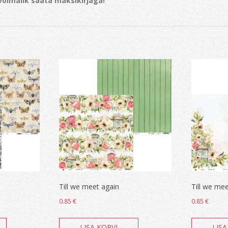
 võimalik saata maksikirjaga!
Till we meet again
Till we mee
0.85
€
0.85
€
LISA KORVI
LISA