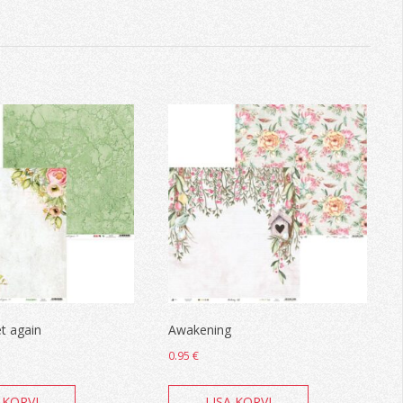
t again
Awakening
0.95
€
 KORVI
LISA KORVI