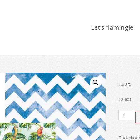
Let‘s flamingle
1.00
€
10 laos
Let‘s
flamingle
kogus
Tootekoo