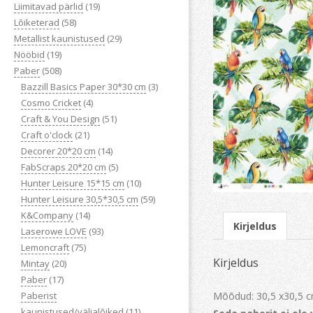
Liimitavad pärlid
(19)
Lõiketerad
(58)
Metallist kaunistused
(29)
Nööbid
(19)
Paber
(508)
Bazzill Basics Paper 30*30 cm
(3)
Cosmo Cricket
(4)
Craft & You Design
(51)
Craft o'clock
(21)
Decorer 20*20 cm
(14)
FabScraps 20*20 cm
(5)
Hunter Leisure 15*15 cm
(10)
Hunter Leisure 30,5*30,5 cm
(59)
K&Company
(14)
Kirjeldus
Laserowe LOVE
(93)
Lemoncraft
(75)
Kirjeldus
Mintay
(20)
Paber
(17)
Mõõdud: 30,5 x30,5 c
Paberist
kaunistused/väljalõiked
(11)