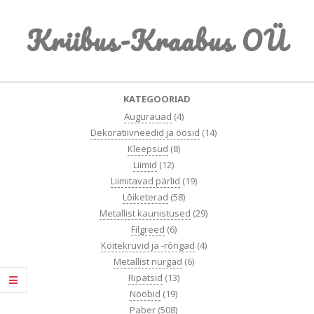
Skip
Kriibus-Kraabus OÜ
to
content
Primary
KATEGOORIAD
Navigation
Augurauad
(4)
Menu
Dekoratiivneedid ja öösid
(14)
Kleepsud
(8)
Liimid
(12)
Liimitavad pärlid
(19)
Lõiketerad
(58)
Metallist kaunistused
(29)
Filgreed
(6)
Köitekruvid ja -rõngad
(4)
Metallist nurgad
(6)
Ripatsid
(13)
Nööbid
(19)
Paber
(508)