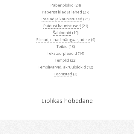
Paberiplokid
(24)
Paberist lilled ja lehed
(27)
Paelad ja kaunistused
(25)
Puidust kaunistused
(21)
Šabloonid
(10)
Silmad, ninad mänguasjadele
(4)
Teibid
(13)
Tekstuurplaadid
(14)
Templid
(22)
Templivärvid, akrüülplokid
(12)
Tööriistad
(2)
Liblikas hõbedane