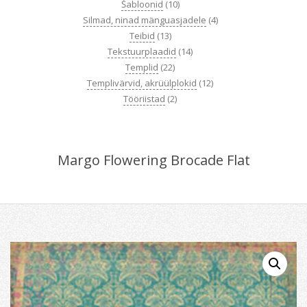
Šabloonid
(10)
Silmad, ninad mänguasjadele
(4)
Teibid
(13)
Tekstuurplaadid
(14)
Templid
(22)
Templivärvid, akrüülplokid
(12)
Tööriistad
(2)
Margo Flowering Brocade Flat