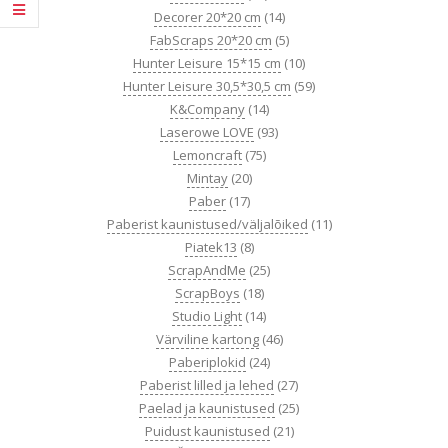
Decorer 20*20 cm
(14)
FabScraps 20*20 cm
(5)
Hunter Leisure 15*15 cm
(10)
Hunter Leisure 30,5*30,5 cm
(59)
K&Company
(14)
Laserowe LOVE
(93)
Lemoncraft
(75)
Mintay
(20)
Paber
(17)
Paberist kaunistused/väljalõiked
(11)
Piatek13
(8)
ScrapAndMe
(25)
ScrapBoys
(18)
Studio Light
(14)
Värviline kartong
(46)
Paberiplokid
(24)
Paberist lilled ja lehed
(27)
Paelad ja kaunistused
(25)
Puidust kaunistused
(21)