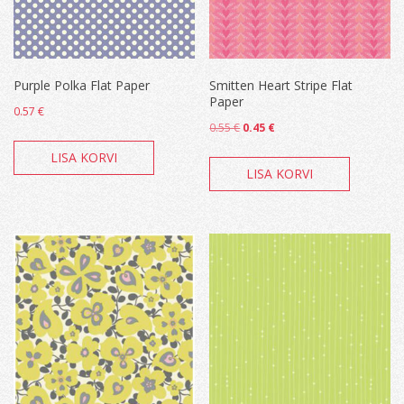
Purple Polka Flat Paper
Smitten Heart Stripe Flat
Paper
0.57
€
Algne
Current
0.55
€
0.45
€
hind
price
LISA KORVI
oli:
is:
LISA KORVI
0.55 €.
0.45 €.