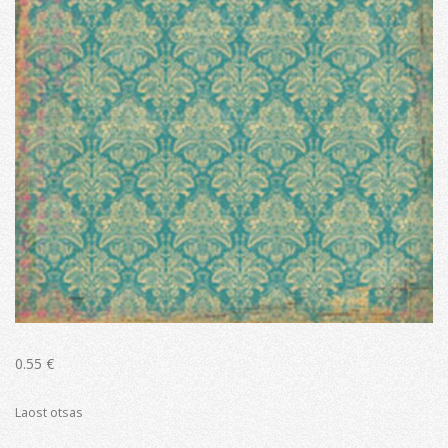
0.55
€
Laost otsas