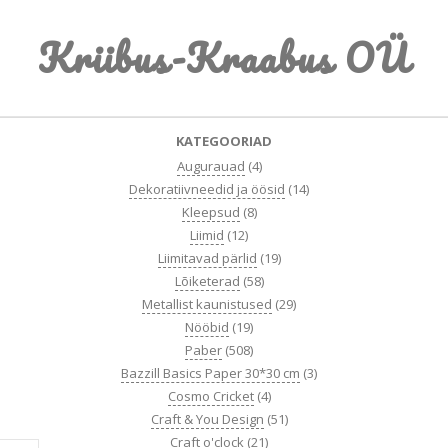
Skip
Kriibus-Kraabus OÜ
to
content
Primary
KATEGOORIAD
Navigation
Augurauad
(4)
Menu
Dekoratiivneedid ja öösid
(14)
Kleepsud
(8)
Liimid
(12)
Liimitavad pärlid
(19)
Lõiketerad
(58)
Metallist kaunistused
(29)
Nööbid
(19)
Paber
(508)
Bazzill Basics Paper 30*30 cm
(3)
Cosmo Cricket
(4)
Craft & You Design
(51)
Craft o'clock
(21)